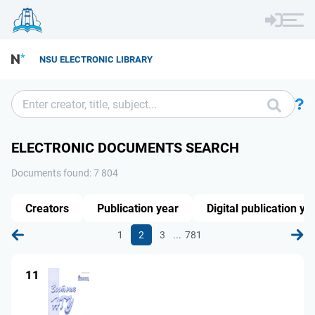
NSU ELECTRONIC LIBRARY
ELECTRONIC DOCUMENTS SEARCH
Documents found: 7 804
Creators
Publication year
Digital publication ye
...
1
2
3
781
11