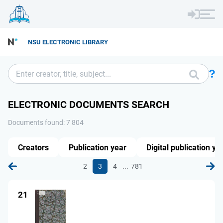
NSU ELECTRONIC LIBRARY
ELECTRONIC DOCUMENTS SEARCH
Documents found: 7 804
Creators
Publication year
Digital publication ye
...
2
3
4
781
21