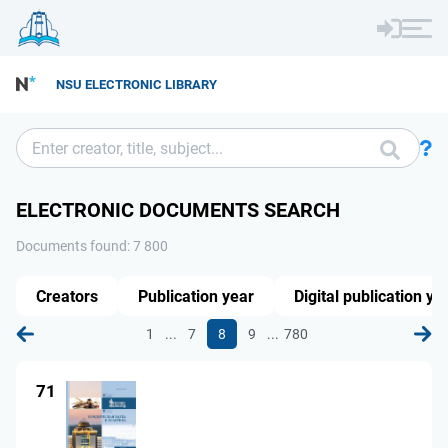
NSU ELECTRONIC LIBRARY
ELECTRONIC DOCUMENTS SEARCH
Documents found: 7 800
Creators
Publication year
Digital publication ye
...
...
1
7
8
9
780
71