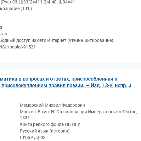
(Рус)-03; Ш33(2=411.2)4-40; Ш04=41
кознание ( Ш1 )
er
sian
бодный доступ из сети Интернет (чтение, цитирование)
NSU\books\91521
матика в вопросах и ответах, приспособленная к
присовокуплением правил поэзии. — Изд. 13-е, испр. и
Меморский Михаил Фёдорович
Москва: В тип. Н. Степанова при Императорском Театре,
1831
Книги редкого фонда НБ НГУ
Русский язык (история)
Ш13(Рус)-03