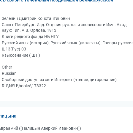
Зеленин Дмитрий Константинович
Санкт-Петербург: Изд. Отд-ния рус. яз. и словесности Имп. Акад.
наук: Тип. А.В. Орлова, 1913
Книги редкого фонда НБ НГУ
Русский язык (история); Русский язык (диалекты); Говоры русски
Ш13(Рус)-03
Языкознание ( Ш1 )
Other
Russian
Свободный доступ из сети Интернет (чтение, цитирование)
RU\NSU\books\173322
алицына
Авраамий ((Палицын Аверкий Иванович))