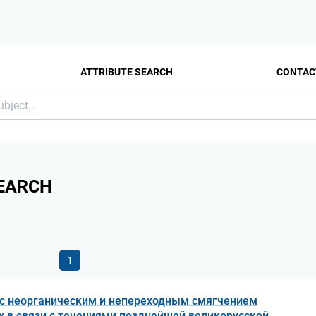
ATTRIBUTE SEARCH
CONTAC
EARCH
1
 с неорганическим и непереходным смягчением
 в связи с течениями позднейшей великорусской