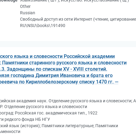
knowledge
Языкознание ( Ш1 ); Искусство. Искусствознание ( Щ )
Other
Russian
Свободный доступ из сети Интернет (чтение, цитирование
RU\NSU\books\191490
ского языка и словесности Российской академии
№2: Памятники старинного русского языка и словесности
п.3. Задонщины по спискам XV - XVIII столетий.
язя господина Димитрия Ивановича и брата его
еевича по Кириллобелозерскому списку 1470 гг. —
сийская академия наук. Отделение русского языка и словесности; 
Р. Отделение русского языка и словесности
роград: Россйская гос. академическая тип., 1922
ги редкого фонда НБ НГУ
ский язык (история); Памятники литературные; Памятники
ьменности