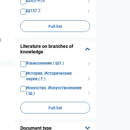
Ш5(2=Р)3
1
Щ157.7
1
Full list
)
Literature on branches of
knowledge
Языкознание ( Ш1 )
7
История. Исторические
науки ( Т )
2
Искусство. Искусствознание
( Щ )
1
Full list
Document type