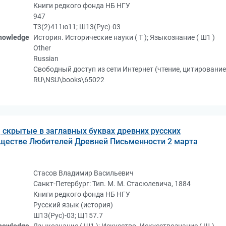
Книги редкого фонда НБ НГУ
947
Т3(2)411ю11; Ш13(Рус)-03
knowledge
История. Исторические науки ( Т ); Языкознание ( Ш1 )
Other
Russian
Свободный доступ из сети Интернет (чтение, цитирование
RU\NSU\books\65022
 скрытые в заглавных буквах древних русских
бществе Любителей Древней Письменности 2 марта
Стасов Владимир Васильевич
Санкт-Петербург: Тип. М. М. Стасюлевича, 1884
Книги редкого фонда НБ НГУ
Русский язык (история)
Ш13(Рус)-03; Щ157.7