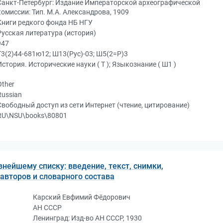
Санкт-Петербург: Издание Императорской археографической
комиссии: Тип. М.А. Александрова, 1909
Книги редкого фонда НБ НГУ
Русская литература (история)
947
Т3(2)44-681ю12; Ш13(Рус)-03; Ш5(2=Р)3
История. Исторические науки ( Т ); Языкознание ( Ш1 )
Other
Russian
Свободный доступ из сети Интернет (чтение, цитирование)
RU\NSU\books\80801
внейшему списку: введение, текст, снимки,
 авторов и словарного состава
Карский Евфимий Фёдорович
АН СССР
Ленинград: Изд-во АН СССР, 1930