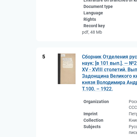
Literature on branches of 
Document type
Language
Rights
Record key
pdf, 48 Mb
5
Сборник Отделения рус
наук: [в 101 вып.]. — 
XV - XVIII столетий. Вы
Задонщина Великого кн
князя Володимира Андр
Т.100. – 1922.
Organization
Рос
ССС
Imprint
Пет
Collection
Кни
Subjects
Рус
пис