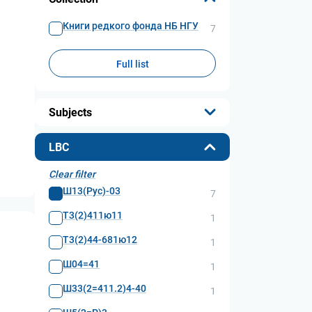
Книги редкого фонда НБ НГУ
7
Full list
Subjects
...
LBC
Clear filter
Ш13(Рус)-03
7
Т3(2)411ю11
1
Т3(2)44-681ю12
1
Ш04=41
1
Ш33(2=411.2)4-40
1