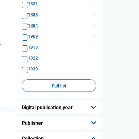
1831
1
1883
1
1884
1
1909
1
е
1913
1
1922
1
1930
1
Full list
Digital publication year
...
Publisher
...
Collection