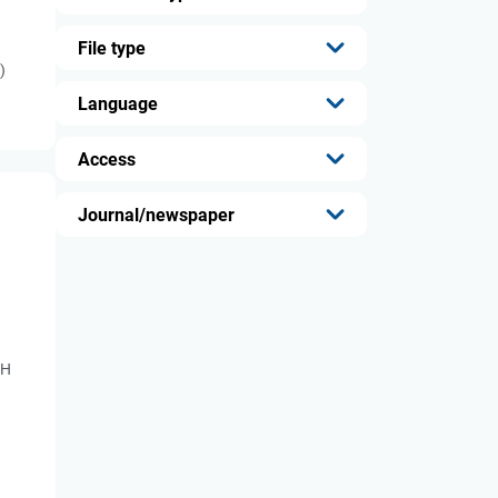
...
File type
)
...
Language
...
Access
...
Journal/newspaper
...
АН