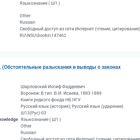
Языкознание ( Ш1 )
Other
Russian
Свободный доступ из сети Интернет (чтение, цитирование
RU\NSU\books\147462
. (Обстоятельные разыскания и выводы о законах
Шарловский Иосиф Фаддеевич
Воронеж: В тип. В.И. Исаева, 1883-1889
Книги редкого фонда НБ НГУ
Русский язык (история); Русский язык (ударение)
Ш13(Рус)-03
knowledge
Языкознание ( Ш1 )
Other
Russian
Свободный доступ из сети Интернет (чтение, цитирование