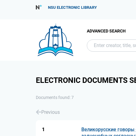
NSU ELECTRONIC LIBRARY
ADVANCED SEARCH
ELECTRONIC DOCUMENTS S
Documents found: 7
Previous
1
Великорусские говоры
задненебных согласных