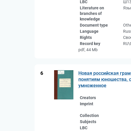
LBC
Ш13
Literature on
Язы
branches of
knowledge
Document type
Oth
Language
Rus
Rights
Сво
Record key
RU\
pdf, 44 Mb
6
Новая российская грам
понятиям юношества, с 
умноженное
Creators
Imprint
Collection
Subjects
LBC