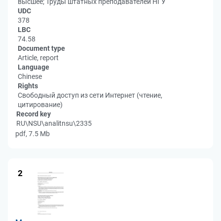
высшее; Труды штатных преподавателей НГУ
UDC
378
LBC
74.58
Document type
Article, report
Language
Chinese
Rights
Свободный доступ из сети Интернет (чтение,
цитирование)
Record key
RU\NSU\analitnsu\2335
pdf, 7.5 Mb
2