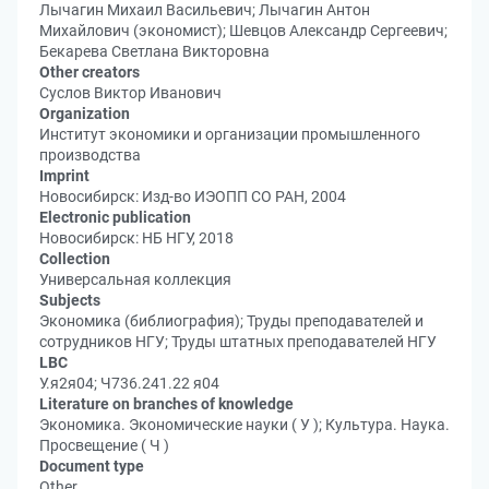
Лычагин Михаил Васильевич; Лычагин Антон
Михайлович (экономист); Шевцов Александр Сергеевич;
Бекарева Светлана Викторовна
Other creators
Суслов Виктор Иванович
Organization
Институт экономики и организации промышленного
производства
Imprint
Новосибирск: Изд-во ИЭОПП СО РАН, 2004
Electronic publication
Новосибирск: НБ НГУ, 2018
Collection
Универсальная коллекция
Subjects
Экономика (библиография); Труды преподавателей и
сотрудников НГУ; Труды штатных преподавателей НГУ
LBC
У.я2я04; Ч736.241.22 я04
Literature on branches of knowledge
Экономика. Экономические науки ( У ); Культура. Наука.
Просвещение ( Ч )
Document type
Other