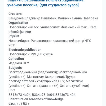
Задачи с решениями по электродинамике:
учебное пособие: [для студентов вузов]
Creators
Замураев Владимир Павлович; Калинина Анна Павловна
Organization
Новосибирский гос. университет. Физический фак.. Каф.
общей физики
Imprint
Новосибирск: Редакционно-издательский центр НГУ,
2011
Electronic publication
Новосибирск: РИЦ НГУ, 2016
Collection
Издания НГУ
Subjects
Электродинамика (задачники); Электродинамика
(учебники); Магнетизм (задачники); Труды
преподавателей и сотрудников НГУ; Магнетизм
(учебники); Оптика (задачники); Оптика (учебники)
LBC
В313я73-4я04; В334я73-4я04; В343я73-404
Literature on branches of knowledge
Физика ( В3 )