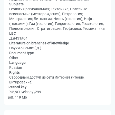
Subjects
Геология региональная; Тектоника; Полезные
ископаемые (месторождения); Петрология;
Минералогия; Литология; Нефть (геология); Нефть
(геохимия); Газ (геология); Гидрогеология; Геоэкология;
Палеонтология; Стратиграфия; Геофизика; Геомеханика
LBC
Д.я431я04
Literature on branches of knowledge
Науки о Земле ( Д )
Document type
Other
Language
Russian
Rights
Свободный доступ из сети Интернет (чтение,
цитирование)
Record key
RU\NSU\elcopy\299
pdf, 119 Mb