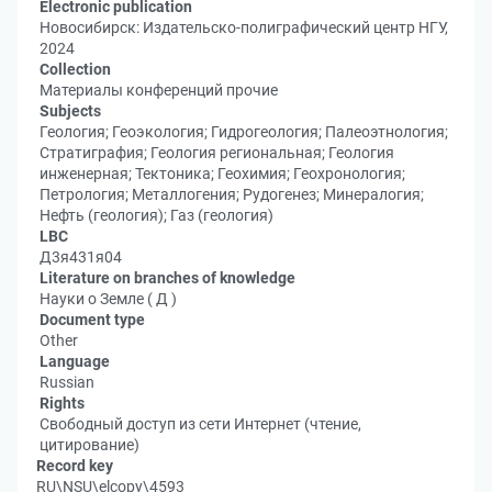
Electronic publication
Новосибирск: Издательско-полиграфический центр НГУ,
2024
Collection
Материалы конференций прочие
Subjects
Геология; Геоэкология; Гидрогеология; Палеоэтнология;
Стратиграфия; Геология региональная; Геология
инженерная; Тектоника; Геохимия; Геохронология;
Петрология; Металлогения; Рудогенез; Минералогия;
Нефть (геология); Газ (геология)
LBC
Д3я431я04
Literature on branches of knowledge
Науки о Земле ( Д )
Document type
Other
Language
Russian
Rights
Свободный доступ из сети Интернет (чтение,
цитирование)
Record key
RU\NSU\elcopy\4593