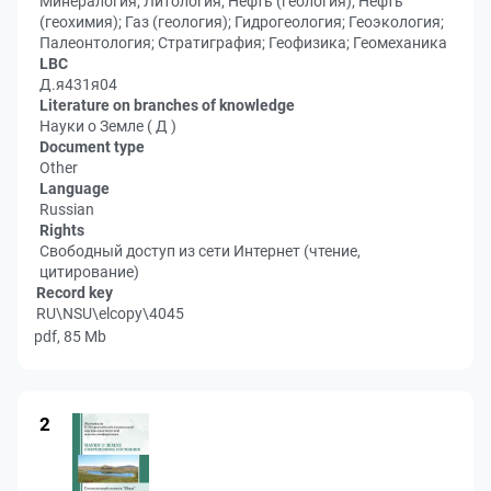
Минералогия; Литология; Нефть (геология); Нефть
(геохимия); Газ (геология); Гидрогеология; Геоэкология;
Палеонтология; Стратиграфия; Геофизика; Геомеханика
LBC
Д.я431я04
Literature on branches of knowledge
Науки о Земле ( Д )
Document type
Other
Language
Russian
Rights
Свободный доступ из сети Интернет (чтение,
цитирование)
Record key
RU\NSU\elcopy\4045
pdf, 85 Mb
2