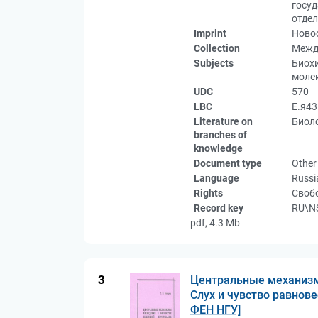
госуд
отде
Imprint
Новос
Collection
Межд
Subjects
Биохи
молек
UDC
570
LBC
Е.я43
Literature on
Биоло
branches of
knowledge
Document type
Other
Language
Russi
Rights
Свобо
Record key
RU\N
pdf, 4.3 Mb
3
Центральные механизм
Слух и чувство равнове
ФЕН НГУ]