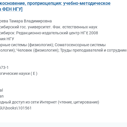
икосновение, проприоцепция: учебно-методическое
в ФЕН НГУ]
рева Тамара Владимировна
ибирский гос. университет. Фак. естественных наук
ибирск: Редакционно-издательский центр НГУ, 2008
ния НГУ
орные системы (физиология); Соматосенсорные системы
ология); Человек (физиология); Труды преподавателей и сотрудник
я73-1
гические науки ( Е )
al
an
дный доступ из сети Интернет (чтение, цитирование)
SU\books\101561