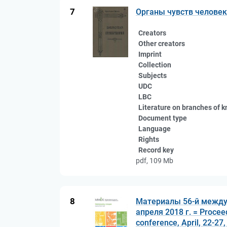
7
Органы чувств челове
Creators
Other creators
Imprint
Collection
Subjects
UDC
LBC
Literature on branches of 
Document type
Language
Rights
Record key
pdf, 109 Mb
8
Материалы 56-й между
апреля 2018 г. = Proceedi
conference, April, 22-27