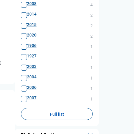
2008
4
2014
2
2015
2
2020
2
1906
1
1927
1
)
2003
1
2004
1
2006
1
2007
1
Full list