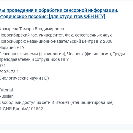
ы проведения и обработки сенсорной информации.
етодическое пособие: [для студентов ФЕН НГУ]
Козырева Тамара Владимировна
Новосибирский гос. университет. Фак. естественных наук
Новосибирск: Редакционно-издательский центр НГУ, 2008
Издания НГУ
Сенсорные системы (физиология); Человек (физиология); Труды
преподавателей и сотрудников НГУ
571
Е992я73-1
Биологические науки ( Е )
Tutorial
Russian
Свободный доступ из сети Интернет (чтение, цитирование)
RU\NSU\books\101562