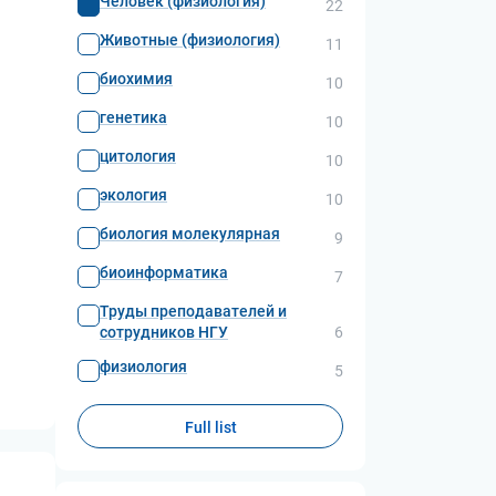
Человек (физиология)
22
Животные (физиология)
11
биохимия
10
генетика
10
цитология
10
экология
10
биология молекулярная
9
биоинформатика
7
Труды преподавателей и
сотрудников НГУ
6
физиология
5
Full list