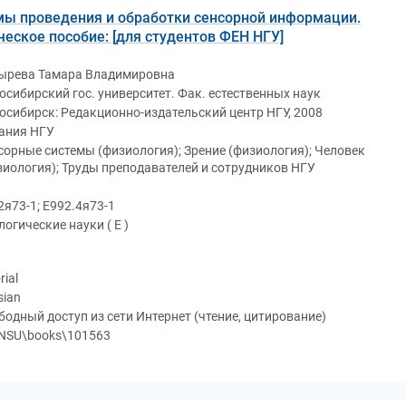
ы проведения и обработки сенсорной информации.
ческое пособие: [для студентов ФЕН НГУ]
ырева Тамара Владимировна
осибирский гос. университет. Фак. естественных наук
осибирск: Редакционно-издательский центр НГУ, 2008
ания НГУ
сорные системы (физиология); Зрение (физиология); Человек
зиология); Труды преподавателей и сотрудников НГУ
2я73-1; Е992.4я73-1
логические науки ( Е )
rial
sian
бодный доступ из сети Интернет (чтение, цитирование)
NSU\books\101563