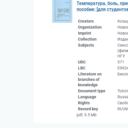
Температура, боль, пр
пособие: [для студенто
Creators
Козы
Organization
Новос
Imprint
Новос
Collection
Изда
Subjects
Сенс
(физи
НГУ
UDC
571
LBC
Е992
Literature on
Биоло
branches of
knowledge
Document type
Tutori
Language
Russi
Rights
Свобо
Record key
RU\N
pdf, 9.5 Mb