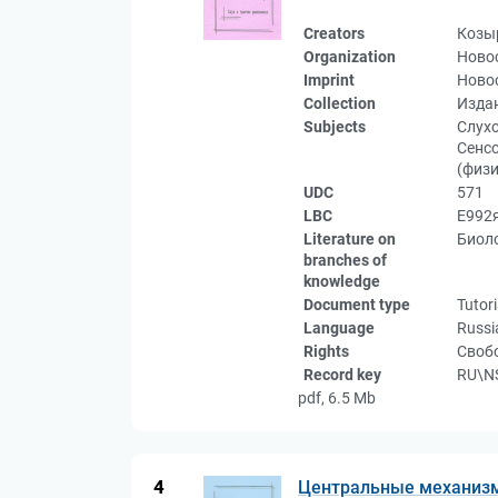
Creators
Козы
Organization
Новос
Imprint
Новос
Collection
Изда
Subjects
Слухо
Сенсо
(физи
UDC
571
LBC
Е992я
Literature on
Биоло
branches of
knowledge
Document type
Tutori
Language
Russi
Rights
Свобо
Record key
RU\N
pdf, 6.5 Mb
4
Центральные механизм