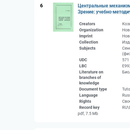
6
Центральные механизм
Зрение: учебно-методи
Creators
Коз
Organization
Нов
Imprint
Нов
Collection
Изд
Subjects
Сен
(фи
UDC
571
LBC
Е99
Literature on
Био
branches of
knowledge
Document type
Tuto
Language
Rus
Rights
Сво
Record key
RU\
pdf, 7.5 Mb