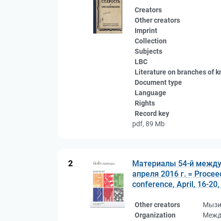
Creators
Other creators
Imprint
Collection
Subjects
LBC
Literature on branches of 
Document type
Language
Rights
Record key
pdf, 89 Mb
2
Материалы 54-й между
апреля 2016 г. = Proceedi
conference, April, 16-20
Other creators
Мызи
Organization
Межд