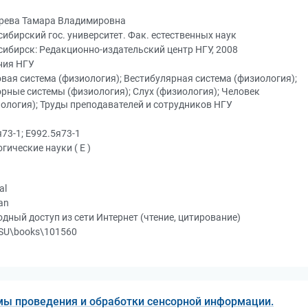
рева Тамара Владимировна
ибирский гос. университет. Фак. естественных наук
ибирск: Редакционно-издательский центр НГУ, 2008
ния НГУ
вая система (физиология); Вестибулярная система (физиология);
рные системы (физиология); Слух (физиология); Человек
ология); Труды преподавателей и сотрудников НГУ
73-1; Е992.5я73-1
гические науки ( Е )
al
an
дный доступ из сети Интернет (чтение, цитирование)
SU\books\101560
ы проведения и обработки сенсорной информации.