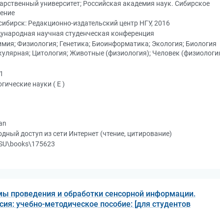
арственный университет; Российская академия наук. Сибирское
ление
ибирск: Редакционно-издательский центр НГУ, 2016
ународная научная студенческая конференция
мия; Физиология; Генетика; Биоинформатика; Экология; Биология
улярная; Цитология; Животные (физиология); Человек (физиологи
1
гические науки ( Е )
an
дный доступ из сети Интернет (чтение, цитирование)
SU\books\175623
ы проведения и обработки сенсорной информации.
сия: учебно-методическое пособие: [для студентов