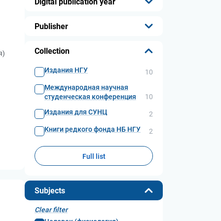
Digital publication year
...
Publisher
...
Collection
я)
Издания НГУ
10
Международная научная
студенческая конференция
10
Издания для СУНЦ
2
Книги редкого фонда НБ НГУ
2
Full list
Subjects
Clear filter