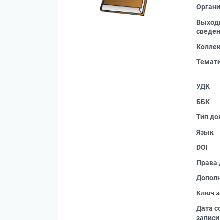
Органи
Выход
сведен
Колле
Темат
УДК
ББК
Тип до
Язык
DOI
Права 
Допол
Ключ з
Дата с
записи