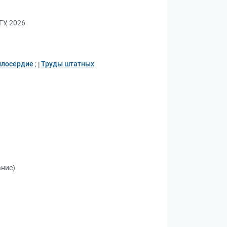
У, 2026
лосердие
;
Труды штатных
ание)