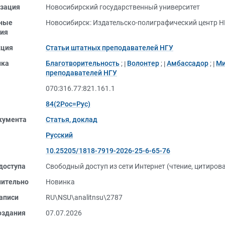
зация
Новосибирский государственный университет
ные
Новосибирск: Издательско-полиграфический центр НГ
ия
кция
Статьи штатных преподавателей НГУ
ика
Благотворительность
;
Волонтер
;
Амбассадор
;
Ми
преподавателей НГУ
070:316.77:821.161.1
84(2Рос=Рус)
кумента
Статья, доклад
Русский
10.25205/1818-7919-2026-25-6-65-76
доступа
Свободный доступ из сети Интернет (чтение, цитиров
нительно
Новинка
аписи
RU\NSU\analitnsu\2787
оздания
07.07.2026