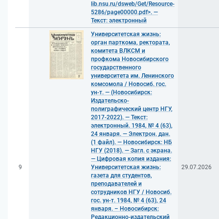
lib.nsu.ru/dsweb/Get/Resource-
5286/page00000.pdf>. —
Текст: электронный
Университетская жизнь:
орган парткома, ректората,
комитета ВЛКСМ и
профкома Новосибирского
государственного
университета им. Ленинского
комсомола / Новосиб. гос.
ун-т. — (Новосибирск:
Издательско-
полиграфический центр НГУ,
2017-2022). — Текст:
электронный. 1984, № 4 (63),
24 января. — Электрон. дан.
(1 файл). — Новосибирск: НБ
НГУ (2018). — Загл. с экрана.
— Цифровая копия издания:
9
Университетская жизнь:
29.07.2026
газета для студентов,
преподавателей и
сотрудников НГУ / Новосиб.
гос. ун-т. 1984, № 4 (63), 24
января. – Новосибирск:
Редакционно-издательский