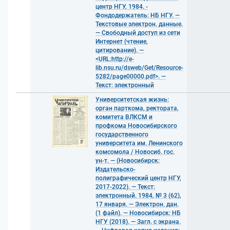
центр НГУ, 1984. -
Фондодержатель: НБ НГУ. —
Текстовые электрон. данные.
— Свободный доступ из сети
Интернет (чтение,
цитирование). —
<URL:http://e-
lib.nsu.ru/dsweb/Get/Resource-
5282/page00000.pdf>. —
Текст: электронный
Университетская жизнь:
орган парткома, ректората,
комитета ВЛКСМ и
профкома Новосибирского
государственного
университета им. Ленинского
комсомола / Новосиб. гос.
ун-т. — (Новосибирск:
Издательско-
полиграфический центр НГУ,
2017-2022). — Текст:
электронный. 1984, № 3 (62),
17 января. — Электрон. дан.
(1 файл). — Новосибирск: НБ
НГУ (2018). — Загл. с экрана.