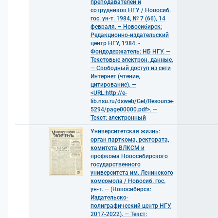
преподавателей и
сотрудников НГУ / Новосиб.
гос. ун-т. 1984, № 7 (66), 14
февраля. – Новосибирск:
Редакционно-издательский
центр НГУ, 1984. -
Фондодержатель: НБ НГУ. —
Текстовые электрон. данные.
— Свободный доступ из сети
Интернет (чтение,
цитирование). —
<URL:http://e-
lib.nsu.ru/dsweb/Get/Resource-
5294/page00000.pdf>. —
Текст: электронный
Университетская жизнь:
орган парткома, ректората,
комитета ВЛКСМ и
профкома Новосибирского
государственного
университета им. Ленинского
комсомола / Новосиб. гос.
ун-т. — (Новосибирск:
Издательско-
полиграфический центр НГУ,
2017-2022). — Текст: