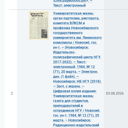
5284/page00000.pdf>. —
Текст: электронный
Университетская жизнь:
орган парткома, ректората,
комитета ВЛКСМ и
профкома Новосибирского
государственного
университета им. Ленинского
комсомола / Новосиб. гос.
ун-т. — (Новосибирск:
Издательско-
полиграфический центр НГУ,
2017-2022). — Текст:
электронный. 1984, № 12
(71), 20 марта. — Электрон.
дан. (1 файл). —
Новосибирск: НБ НГУ (2018).
— Загл. с экрана. —
Цифровая копия издания:
2
03.08.2026
Университетская жизнь:
газета для студентов,
преподавателей и
сотрудников НГУ / Новосиб.
гос. ун-т. 1984, № 12 (71), 20
марта. – Новосибирск:
Редакционно-издательский