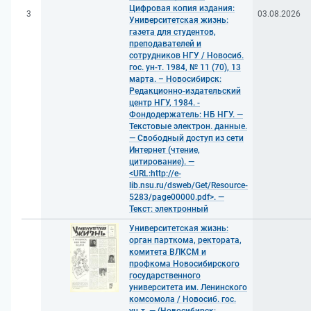
Цифровая копия издания:
3
03.08.2026
Университетская жизнь:
газета для студентов,
преподавателей и
сотрудников НГУ / Новосиб.
гос. ун-т. 1984, № 11 (70), 13
марта. – Новосибирск:
Редакционно-издательский
центр НГУ, 1984. -
Фондодержатель: НБ НГУ. —
Текстовые электрон. данные.
— Свободный доступ из сети
Интернет (чтение,
цитирование). —
<URL:http://e-
lib.nsu.ru/dsweb/Get/Resource-
5283/page00000.pdf>. —
Текст: электронный
Университетская жизнь:
орган парткома, ректората,
комитета ВЛКСМ и
профкома Новосибирского
государственного
университета им. Ленинского
комсомола / Новосиб. гос.