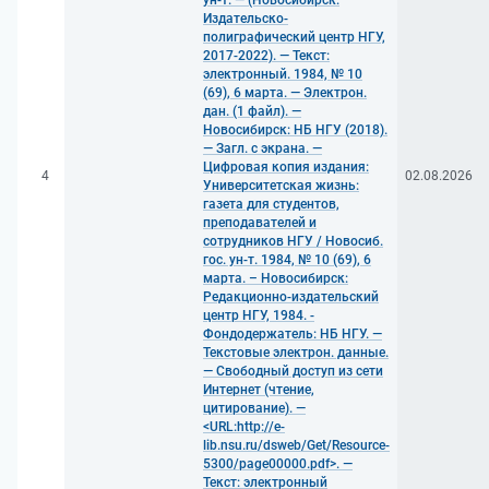
ун-т. — (Новосибирск:
Издательско-
полиграфический центр НГУ,
2017-2022). — Текст:
электронный. 1984, № 10
(69), 6 марта. — Электрон.
дан. (1 файл). —
Новосибирск: НБ НГУ (2018).
— Загл. с экрана. —
Цифровая копия издания:
4
02.08.2026
Университетская жизнь:
газета для студентов,
преподавателей и
сотрудников НГУ / Новосиб.
гос. ун-т. 1984, № 10 (69), 6
марта. – Новосибирск:
Редакционно-издательский
центр НГУ, 1984. -
Фондодержатель: НБ НГУ. —
Текстовые электрон. данные.
— Свободный доступ из сети
Интернет (чтение,
цитирование). —
<URL:http://e-
lib.nsu.ru/dsweb/Get/Resource-
5300/page00000.pdf>. —
Текст: электронный