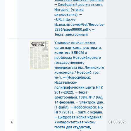
— Свободный доступ из сети
Интернет (чтение,
цитирование). —
<URL:http://e-
lib.nsu.ru/dsweb/Get/Resource-
5296/page00000.pdf>. —
Текст: электронный
Университетская жизнь:
орган парткома, ректората,
комитета ВЛКСМ и
профкома Новосибирского
государственного
университета им. Ленинского
комсомола / Новосиб. гос.
ун-т. — (Новосибирск:
Издательско-
полиграфический центр НГУ,
2017-2022). — Текст:
электронный. 1984, № 7 (66),
14 февраля. — Электрон. дан.
(1 файл). — Новосибирск: НБ
НГУ (2018). — Загл. с экрана.
— Цифровая копия издания:
6
Университетская жизнь:
01.08.2026
газета для студентов,