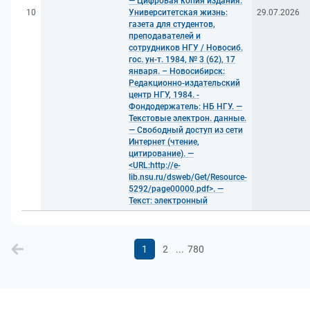
— Цифровая копия издания:
10
Университетская жизнь:
29.07.2026
газета для студентов,
преподавателей и
сотрудников НГУ / Новосиб.
гос. ун-т. 1984, № 3 (62), 17
января. – Новосибирск:
Редакционно-издательский
центр НГУ, 1984. -
Фондодержатель: НБ НГУ. —
Текстовые электрон. данные.
— Свободный доступ из сети
Интернет (чтение,
цитирование). —
<URL:http://e-
lib.nsu.ru/dsweb/Get/Resource-
5292/page00000.pdf>. —
Текст: электронный
...
1
2
780