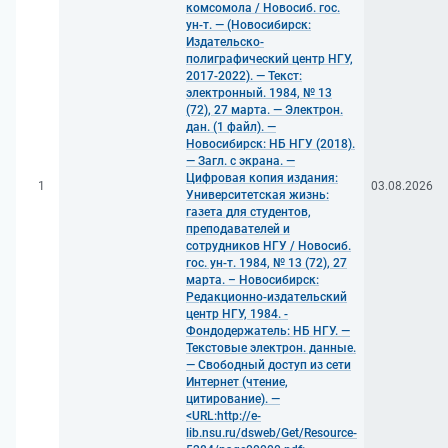
комсомола / Новосиб. гос.
ун-т. — (Новосибирск:
Издательско-
полиграфический центр НГУ,
2017-2022). — Текст:
электронный. 1984, № 13
(72), 27 марта. — Электрон.
дан. (1 файл). —
Новосибирск: НБ НГУ (2018).
— Загл. с экрана. —
Цифровая копия издания:
1
03.08.2026
Университетская жизнь:
газета для студентов,
преподавателей и
сотрудников НГУ / Новосиб.
гос. ун-т. 1984, № 13 (72), 27
марта. – Новосибирск:
Редакционно-издательский
центр НГУ, 1984. -
Фондодержатель: НБ НГУ. —
Текстовые электрон. данные.
— Свободный доступ из сети
Интернет (чтение,
цитирование). —
<URL:http://e-
lib.nsu.ru/dsweb/Get/Resource-