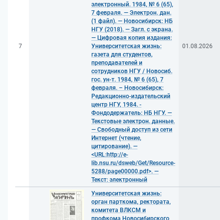
электронный. 1984, № 6 (65),
7 февраля. — Электрон. дан.
(1 файл). — Новосибирск: НБ
НГУ (2018). — Загл. с экрана.
— Цифровая копия издания:
7
Университетская жизнь:
01.08.2026
газета для студентов,
преподавателей и
сотрудников НГУ / Новосиб.
гос. ун-т. 1984, № 6 (65), 7
февраля. – Новосибирск:
Редакционно-издательский
центр НГУ, 1984. -
Фондодержатель: НБ НГУ. —
Текстовые электрон. данные.
— Свободный доступ из сети
Интернет (чтение,
цитирование). —
<URL:http://e-
lib.nsu.ru/dsweb/Get/Resource-
5288/page00000.pdf>. —
Текст: электронный
Университетская жизнь:
орган парткома, ректората,
комитета ВЛКСМ и
профкома Новосибирского