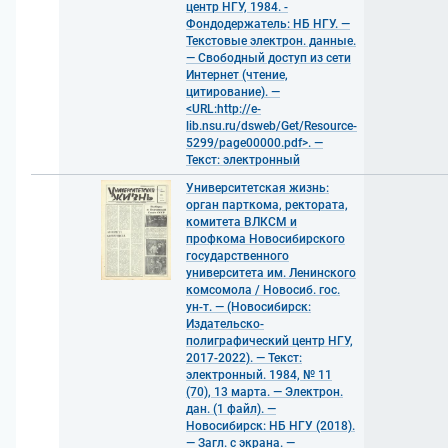
центр НГУ, 1984. -
Фондодержатель: НБ НГУ. —
Текстовые электрон. данные.
— Свободный доступ из сети
Интернет (чтение,
цитирование). —
<URL:http://e-
lib.nsu.ru/dsweb/Get/Resource-
5299/page00000.pdf>. —
Текст: электронный
Университетская жизнь:
орган парткома, ректората,
комитета ВЛКСМ и
профкома Новосибирского
государственного
университета им. Ленинского
комсомола / Новосиб. гос.
ун-т. — (Новосибирск:
Издательско-
полиграфический центр НГУ,
2017-2022). — Текст:
электронный. 1984, № 11
(70), 13 марта. — Электрон.
дан. (1 файл). —
Новосибирск: НБ НГУ (2018).
— Загл. с экрана. —