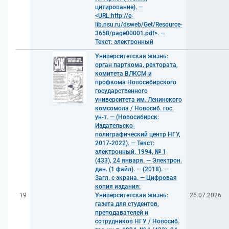
цитирование). —
<URL:http://e-
lib.nsu.ru/dsweb/Get/Resource-
3658/page00001.pdf>. —
Текст: электронный
Университетская жизнь:
орган парткома, ректората,
комитета ВЛКСМ и
профкома Новосибирского
государственного
университета им. Ленинского
комсомола / Новосиб. гос.
ун-т. — (Новосибирск:
Издательско-
полиграфический центр НГУ,
2017-2022). — Текст:
электронный. 1994, № 1
(433), 24 января. — Электрон.
дан. (1 файл). — (2018). —
Загл. с экрана. — Цифровая
копия издания:
19
Университетская жизнь:
26.07.2026
газета для студентов,
преподавателей и
сотрудников НГУ / Новосиб.