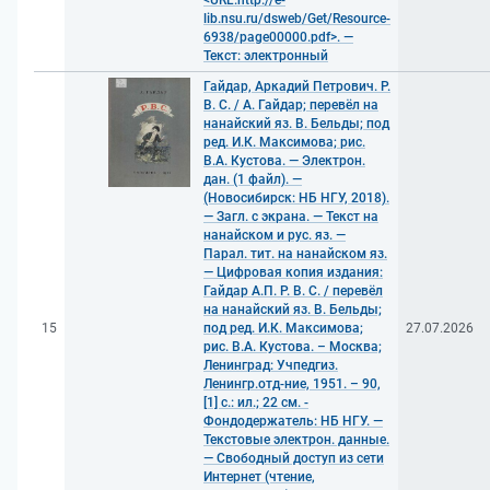
<URL:http://e-
lib.nsu.ru/dsweb/Get/Resource-
6938/page00000.pdf>. —
Текст: электронный
Гайдар, Аркадий Петрович. Р.
В. С. / А. Гайдар; перевёл на
нанайский яз. В. Бельды; под
ред. И.К. Максимова; рис.
В.А. Кустова. — Электрон.
дан. (1 файл). —
(Новосибирск: НБ НГУ, 2018).
— Загл. с экрана. — Текст на
нанайском и рус. яз. —
Парал. тит. на нанайском яз.
— Цифровая копия издания:
Гайдар А.П. Р. В. С. / перевёл
на нанайский яз. В. Бельды;
15
под ред. И.К. Максимова;
27.07.2026
рис. В.А. Кустова. – Москва;
Ленинград: Учпедгиз.
Ленингр.отд-ние, 1951. – 90,
[1] с.: ил.; 22 см. -
Фондодержатель: НБ НГУ. —
Текстовые электрон. данные.
— Свободный доступ из сети
Интернет (чтение,