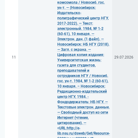
комсомола / Новосиб. гос.
ун-т. — (Новосибирск:
Издательско-
полиграфический центр НГУ,
2017-2022). — Текст:
электронный. 1984, № 1-2
(60-61), 10 января. —
Электрон. дан. (1 файл). —
Новосибирск: НБ НГУ (2018).
— Загл. с экрана. —
Цифровая копия издания:
11
29.07.2026
Университетская жизнь:
газета для студентов,
преподавателей и
сотрудников НГУ / Новосиб.
гос. ун-т. 1984, № 1-2 (60-61),
10 января. – Новосибирск:
Редакционно-издательский
центр НГУ, 1984. -
Фондодержатель: НБ НГУ. —
Текстовые электрон. данные.
— Свободный доступ из сети
Интернет (чтение,
цитирование). —
<URL:http://e-
lib.nsu.ru/dsweb/Get/Resource-