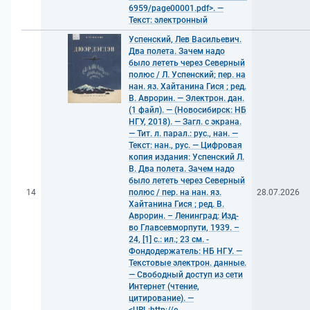
6959/page00001.pdf>. —
Текст: электронный
Успенский, Лев Васильевич.
Два полета. Зачем надо
было лететь через Северный
полюс / Л. Успенский; пер. на
нан. яз. Хайтанина Гися ; ред.
В. Аврорин. — Электрон. дан.
(1 файл). — (Новосибирск: НБ
НГУ, 2018). — Загл. с экрана.
— Тит. л. парал.: рус., нан. —
Текст: нан., рус. — Цифровая
копия издания: Успенский Л.
В. Два полета. Зачем надо
было лететь через Северный
14
полюс / пер. на нан. яз.
28.07.2026
Хайтанина Гися ; ред. В.
Аврорин. – Ленинград: Изд-
во Главсевморпути, 1939. –
24, [1] с.: ил.; 23 см. -
Фондодержатель: НБ НГУ. —
Текстовые электрон. данные.
— Свободный доступ из сети
Интернет (чтение,
цитирование). —