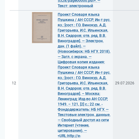
5328/page00000.pdf>. —
Текст: электронный
Проект Словаря языка
Пушкина / АН СССР, Ин-т рус.
яз.; [сост.: Г.О. Винокур, А.Д.
Григорьева, И.С. Ильинская,
В.Н. Сидоров; отв. ред. В.В.
Виноградов]. — Электрон.
дан. (1 файл). —
(Новосибирск: НБ НГУ, 2018).
— Загл. с экрана. —
Цифровая копия издания:
Проект Словаря языка
Пушкина / АН СССР, Ин-т рус.
яз.; [сост.: Г.О. Винокур, А.Д.
12
Григорьева, И.С. Ильинская,
29.07.2026
В.Н. Сидоров; отв. ред. В.В.
Виноградов]. – Москва;
Ленинград: Изд-во АН СССР,
1949. – 121, [2] с.; 22 см. -
Фондодержатель: НБ НГУ. —
Текстовые электрон. данные.
— Свободный доступ из сети
Интернет (чтение,
цитирование). —
<URL:http://e-