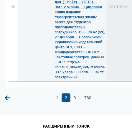
дан. (1 файл). — (2018). —
20
Загл. с экрана. — Цифровая
23.07.2026
копия издания:
Университетская жизнь:
газета для студентов,
преподавателей и
сотрудников. 1983, № 42 (59),
27 декабря. – Новосибирск:
Редакционно-издательский
центр НГУ, 1983. -
Фондодержатель: НБ НГУ. —
Текстовые электрон. данные.
— <URL:http://e-
lib.nsu.ru/dsweb/Get/Resource-
3371/page0000.pdf>. — Текст:
электронный
...
1
2
3
780
РАСШИРЕННЫЙ ПОИСК