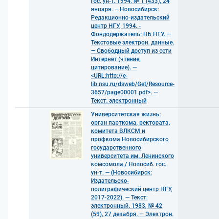
гос. ун-т. 1994, № 1 (433), 24
января. – Новосибирск:
Редакционно-издательский
центр НГУ, 1994. -
Фондодержатель: НБ НГУ. —
Текстовые электрон. данные.
— Свободный доступ из сети
Интернет (чтение,
цитирование). —
<URL:http://e-
lib.nsu.ru/dsweb/Get/Resource-
3657/page00001.pdf>. —
Текст: электронный
Университетская жизнь:
орган парткома, ректората,
комитета ВЛКСМ и
профкома Новосибирского
государственного
университета им. Ленинского
комсомола / Новосиб. гос.
ун-т. — (Новосибирск:
Издательско-
полиграфический центр НГУ,
2017-2022). — Текст:
электронный. 1983, № 42
(59), 27 декабря. — Электрон.