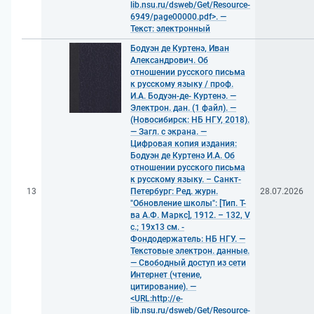
lib.nsu.ru/dsweb/Get/Resource-
6949/page00000.pdf>. —
Текст: электронный
Бодуэн де Куртенэ, Иван
Александрович. Об
отношении русского письма
к русскому языку / проф.
И.А. Бодуэн-де- Куртенэ. —
Электрон. дан. (1 файл). —
(Новосибирск: НБ НГУ, 2018).
— Загл. с экрана. —
Цифровая копия издания:
Бодуэн де Куртенэ И.А. Об
отношении русского письма
к русскому языку. – Санкт-
13
Петербург: Ред. журн.
28.07.2026
"Обновление школы": [Тип. Т-
ва А.Ф. Маркс], 1912. – 132, V
c.; 19х13 см. -
Фондодержатель: НБ НГУ. —
Текстовые электрон. данные.
— Свободный доступ из сети
Интернет (чтение,
цитирование). —
<URL:http://e-
lib.nsu.ru/dsweb/Get/Resource-