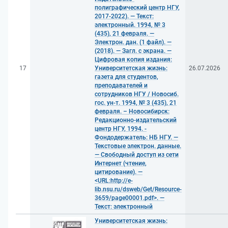
полиграфический центр НГУ,
2017-2022). — Текст:
электронный. 1994, № 3
(435), 21 февраля. —
Электрон. дан. (1 файл). —
(2018). — Загл. с экрана. —
Цифровая копия издания:
17
Университетская жизнь:
26.07.2026
газета для студентов,
преподавателей и
сотрудников НГУ / Новосиб.
гос. ун-т. 1994, № 3 (435), 21
февраля. – Новосибирск:
Редакционно-издательский
центр НГУ, 1994. -
Фондодержатель: НБ НГУ. —
Текстовые электрон. данные.
— Свободный доступ из сети
Интернет (чтение,
цитирование). —
<URL:http://e-
lib.nsu.ru/dsweb/Get/Resource-
3659/page00001.pdf>. —
Текст: электронный
Университетская жизнь: