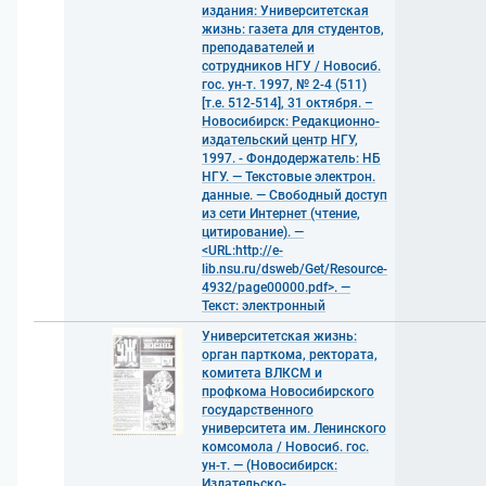
издания: Университетская
жизнь: газета для студентов,
преподавателей и
сотрудников НГУ / Новосиб.
гос. ун-т. 1997, № 2-4 (511)
[т.е. 512-514], 31 октября. –
Новосибирск: Редакционно-
издательский центр НГУ,
1997. - Фондодержатель: НБ
НГУ. — Текстовые электрон.
данные. — Свободный доступ
из сети Интернет (чтение,
цитирование). —
<URL:http://e-
lib.nsu.ru/dsweb/Get/Resource-
4932/page00000.pdf>. —
Текст: электронный
Университетская жизнь:
орган парткома, ректората,
комитета ВЛКСМ и
профкома Новосибирского
государственного
университета им. Ленинского
комсомола / Новосиб. гос.
ун-т. — (Новосибирск:
Издательско-