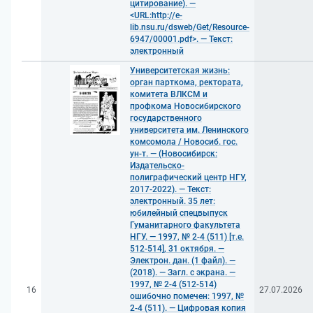
цитирование). —
<URL:http://e-
lib.nsu.ru/dsweb/Get/Resource-
6947/00001.pdf>. — Текст:
электронный
Университетская жизнь:
орган парткома, ректората,
комитета ВЛКСМ и
профкома Новосибирского
государственного
университета им. Ленинского
комсомола / Новосиб. гос.
ун-т. — (Новосибирск:
Издательско-
полиграфический центр НГУ,
2017-2022). — Текст:
электронный. 35 лет:
юбилейный спецвыпуск
Гуманитарного факультета
НГУ. — 1997, № 2-4 (511) [т.е.
512-514], 31 октября. —
Электрон. дан. (1 файл). —
(2018). — Загл. с экрана. —
1997, № 2-4 (512-514)
16
27.07.2026
ошибочно помечен: 1997, №
2-4 (511). — Цифровая копия