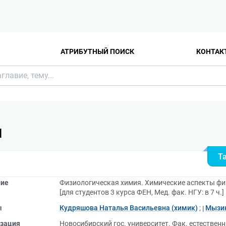
АТРИБУТНЫЙ ПОИСК
КОНТАК
Я
Т
ние
Физиологическая химия. Химические аспекты физ
[для студентов 3 курса ФЕН, Мед. фак. НГУ: в 7 ч.]
ы
Кудряшова Наталья Васильевна (химик)
;
Мызин
зация
Новосибирский гос. университет. Фак. естествен