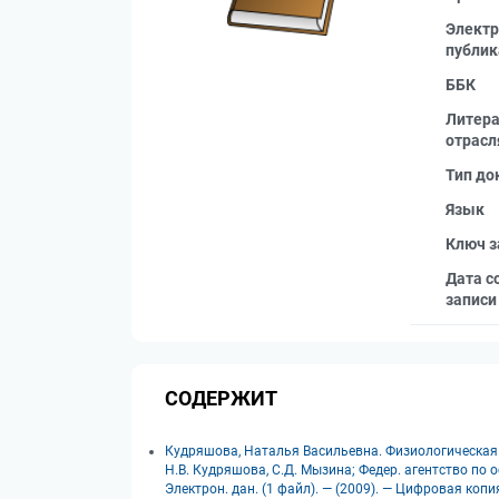
Электр
публик
ББК
Литера
отрасл
Тип до
Язык
Ключ з
Дата с
записи
СОДЕРЖИТ
Кудряшова, Наталья Васильевна. Физиологическая хи
Н.В. Кудряшова, С.Д. Мызина; Федер. агентство по об
Электрон. дан. (1 файл). — (2009). — Цифровая ко