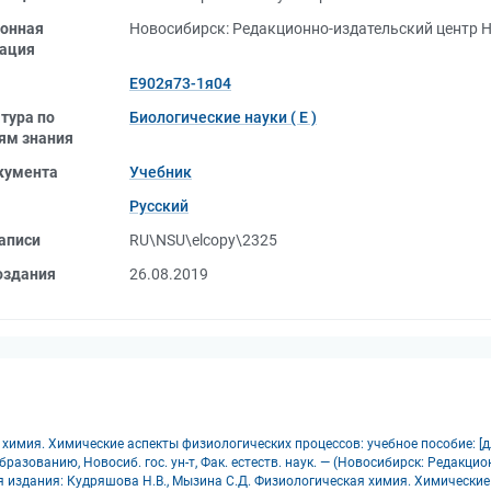
онная
Новосибирск: Редакционно-издательский центр НГ
ация
Е902я73-1я04
тура по
Биологические науки ( Е )
ям знания
кумента
Учебник
Русский
аписи
RU\NSU\elcopy\2325
оздания
26.08.2019
мия. Химические аспекты физиологических процессов: учебное пособие: [для 
разованию, Новосиб. гос. ун-т, Фак. естеств. наук. — (Новосибирск: Редакцион
пия издания: Кудряшова Н.В., Мызина С.Д. Физиологическая химия. Химически