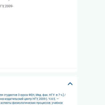
У, 2009-
студентов 3 курса ФЕН, Мед. фак. НГУ: в 7 ч.] /
но-издательский центр НГУ, 2009-). Ч.4-5. —
е аспекты физиологических процессов: учебное