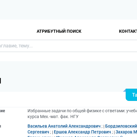
АТРИБУТНЫЙ ПОИСК
КОНТАК
Я
Т
ние
Избранные задачи по общей физике с ответами: учебн
курса Мех.-мат. фак. НГУ
ы
Васильев Анатолий Александрович
;
Бордзиловский
Сергеевич
;
Ершов Александр Петрович
;
Захаров М