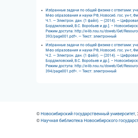
Избранные задачи по общей физике с ответами: учебн
М-во образования и науки РФ, Новосиб. гос. ун-т, Ф
Ч.1. — Электрон. дан. (1 файл). — (2014). — Цифров
Бордзиловский, В.С. Воробьев и др.]. – Новосибирск
Режим доступа: http://e-lib.nsu.ru/dsweb/Get/Resour
393/page001.pdf>. — Текст: электронный
Избранные задачи по общей физике с ответами: учебн
М-во образования и науки РФ, Новосиб. гос. ун-т, Ф
Ч.2. — Электрон. дан. (1 файл). — (2014). — Цифров
Бордзиловский, В.С. Воробьев и др.]. – Новосибирск
Режим доступа: http://e-lib.nsu.ru/dsweb/Get/Resour
394/page001.pdf>. — Текст: электронный
©
Новосибирский государственный университет
,
©
Научная библиотека Новосибирского государс