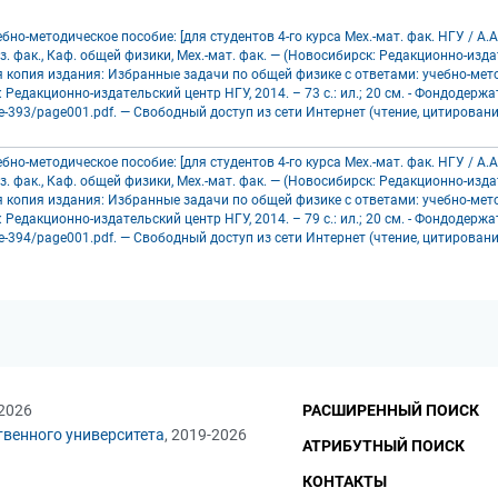
о-методическое пособие: [для студентов 4-го курса Мех.-мат. фак. НГУ / А.А. 
из. фак., Каф. общей физики, Мех.-мат. фак. — (Новосибирск: Редакционно-изда
ая копия издания: Избранные задачи по общей физике с ответами: учебно-методи
: Редакционно-издательский центр НГУ, 2014. – 73 с.: ил.; 20 см. - Фондодерж
ce-393/page001.pdf. — Свободный доступ из сети Интернет (чтение, цитирование).
о-методическое пособие: [для студентов 4-го курса Мех.-мат. фак. НГУ / А.А. 
из. фак., Каф. общей физики, Мех.-мат. фак. — (Новосибирск: Редакционно-изда
ая копия издания: Избранные задачи по общей физике с ответами: учебно-методи
: Редакционно-издательский центр НГУ, 2014. – 79 с.: ил.; 20 см. - Фондодерж
ce-394/page001.pdf. — Свободный доступ из сети Интернет (чтение, цитирование).
 2026
РАСШИРЕННЫЙ ПОИСК
твенного университета
, 2019-2026
АТРИБУТНЫЙ ПОИСК
КОНТАКТЫ