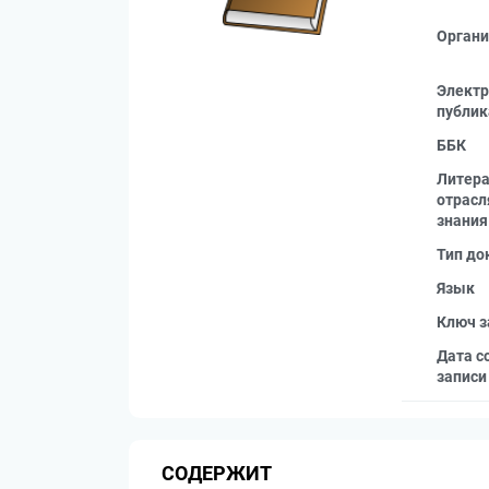
Органи
Электр
публик
ББК
Литера
отрас
знания
Тип до
Язык
Ключ з
Дата с
записи
СОДЕРЖИТ