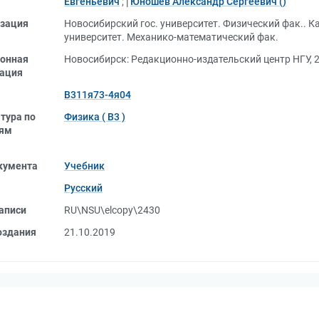
Евгеньевич
;
Юношев Александр Сергеевич ()
зация
Новосибирский гос. университет. Физический фак.. К
университет. Механико-математический фак.
онная
Новосибирск: Редакционно-издательский центр НГУ, 
ация
В311я73-4я04
тура по
Физика ( В3 )
лям
кумента
Учебник
Русский
аписи
RU\NSU\elcopy\2430
оздания
21.10.2019