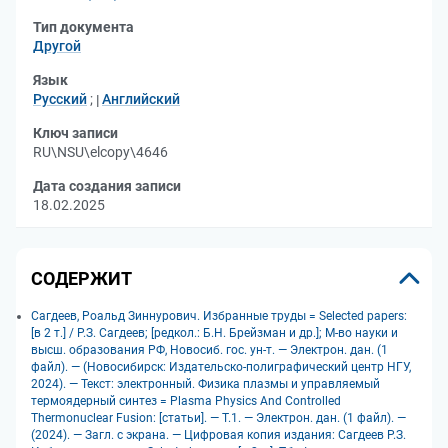
Тип документа
Другой
Язык
Русский
;
Английский
Ключ записи
RU\NSU\elcopy\4646
Дата создания записи
18.02.2025
СОДЕРЖИТ
Сагдеев, Роальд Зиннурович. Избранные труды = Selected papers:
[в 2 т.] / Р.З. Сагдеев; [редкол.: Б.Н. Брейзман и др.]; М-во науки и
высш. образования РФ, Новосиб. гос. ун-т. — Электрон. дан. (1
файл). — (Новосибирск: Издательско-полиграфический центр НГУ,
2024). — Текст: электронный. Физика плазмы и управляемый
термоядерный синтез = Plasma Physics And Controlled
Thermonuclear Fusion: [статьи]. — Т.1. — Электрон. дан. (1 файл). —
(2024). — Загл. с экрана. — Цифровая копия издания: Сагдеев Р.З.