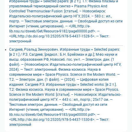
Избранные труды = Selected papers: [в 2 т.]. Т.1: Физика плазмы и
управляемый термоядерный синтез = Plasma Physics And
Controlled Thermonuclear Fusion: [статьи]. – Новосибирск:
Издательско-полиграфический центр НГУ, 2024. – 583 с.: ил.,
портр. — Текстовые электрон. данные. — Свободный доступ из сети
Интернет (чтение, цитирование). — <URL:http://e-
lib.nsu.ru/dsweb/Get/Resource-9182/page00000.pdf>. —
<URL:http://dx.doi.org/10.25205/978-5-4437-1528-5>. — Текст:
электронный
Сагдеев, Роальд Зиннурович. Избранные труды = Selected papers:
[в 2 т.] / Р.З. Сагдеев; [редкол.: Б.Н. Брейзман и др.]; М-во науки и
высш. образования РФ, Новосиб. гос. ун-т. — Электрон. дан. (1
файл). — (Новосибирск: Издательско-полиграфический центр НГУ,
2024). — Текст: электронный. Физика космоса. Наука в
современном мире = Space Physics. Science in the Modern World. —
Т.2. — Электрон. дан. (1 файл). — (2024). — Цифровая копия
издания: Сагдеев Р.З. Избранные труды = Selected works: [в 2 т.].
Т.2: Физика космоса. Наука в современном мире = Space Physics.
Science in the Modern World: [статьи]. – Новосибирск: Издательско-
полиграфический центр НГУ. – 443 с.: ил., портр.; 25х17 см. —
Текстовые электрон. данные. — Свободный доступ из сети
Интернет (чтение, цитирование). — <URL:http://e-
lib.nsu.ru/dsweb/Get/Resource-9183/page00000.pdf>. —
<URL:http://dx.doi.org/10.25205/978-5-4437-1530-8>. — Текст:
электронный