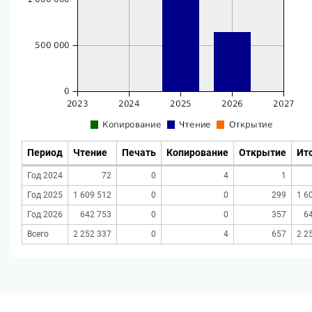
Период
Чтение
Печать
Копирование
Открытие
Ит
Год 2024
72
0
4
1
Год 2025
1 609 512
0
0
299
1 6
Год 2026
642 753
0
0
357
6
Всего
2 252 337
0
4
657
2 2