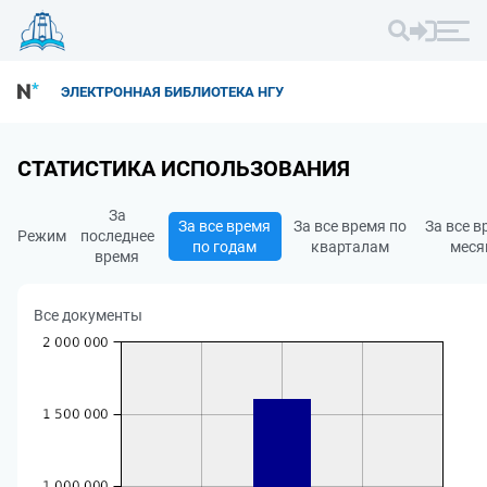
ЭЛЕКТРОННАЯ БИБЛИОТЕКА НГУ
СТАТИСТИКА ИСПОЛЬЗОВАНИЯ
За
За все время
За все время по
За все в
Режим
последнее
по годам
кварталам
меся
время
Все документы