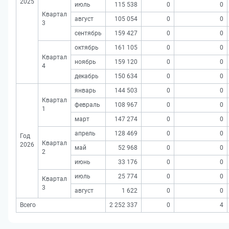
2025
июль
115 538
0
0
Квартал
август
105 054
0
0
3
сентябрь
159 427
0
0
октябрь
161 105
0
0
Квартал
ноябрь
159 120
0
0
4
декабрь
150 634
0
0
январь
144 503
0
0
Квартал
февраль
108 967
0
0
1
март
147 274
0
0
апрель
128 469
0
0
Год
Квартал
2026
май
52 968
0
0
2
июнь
33 176
0
0
июль
25 774
0
0
Квартал
3
август
1 622
0
0
Всего
2 252 337
0
4