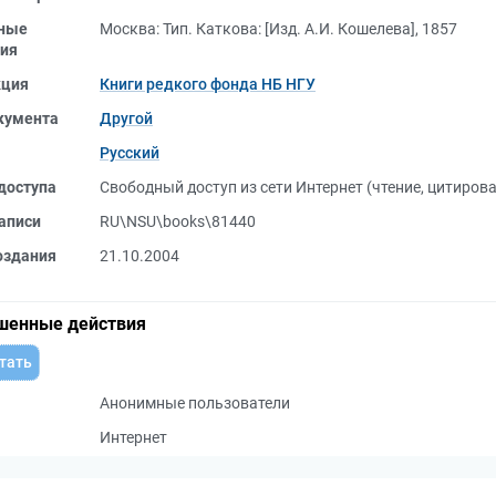
ные
Москва: Тип. Каткова: [Изд. А.И. Кошелева], 1857
ия
кция
Книги редкого фонда НБ НГУ
кумента
Другой
Русский
доступа
Свободный доступ из сети Интернет (чтение, цитиров
аписи
RU\NSU\books\81440
оздания
21.10.2004
шенные действия
тать
Анонимные пользователи
Интернет