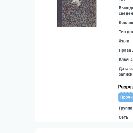
Выход
сведен
Колле
Тип до
Язык
Права 
Ключ з
Дата с
записи
Разре
Прочи
Группа
Сеть