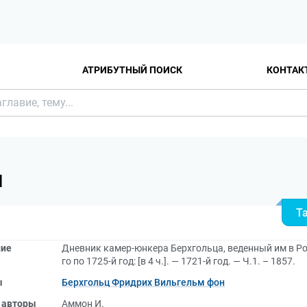
АТРИБУТНЫЙ ПОИСК
КОНТАК
Я
Т
ние
Дневник камер-юнкера Берхгольца, веденный им в Рос
го по 1725-й год: [в 4 ч.]. — 1721-й год. — Ч.1. – 1857.
ы
Берхгольц Фридрих Вильгельм фон
 авторы
Аммон И.