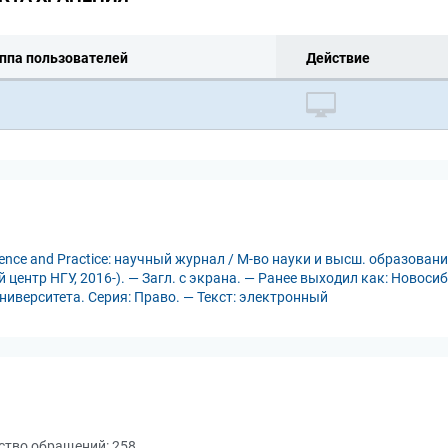
ппа пользователей
Действие
ence and Practice: научный журнал / М-во науки и высш. образования
центр НГУ, 2016-). — Загл. с экрана. — Ранее выходил как: Новоси
иверситета. Серия: Право. — Текст: электронный
ство обращений:
258