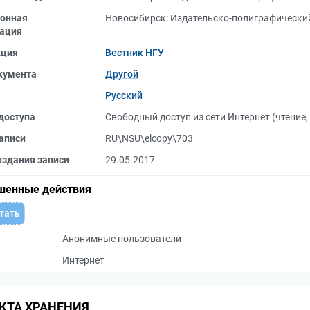
онная
Новосибирск: Издательско-полиграфический
ация
кция
Вестник НГУ
кумента
Другой
Русский
доступа
Свободный доступ из сети Интернет (чтение,
аписи
RU\NSU\elcopy\703
оздания записи
29.05.2017
шенные действия
тать
Анонимные пользователи
Интернет
КТА ХРАНЕНИЯ