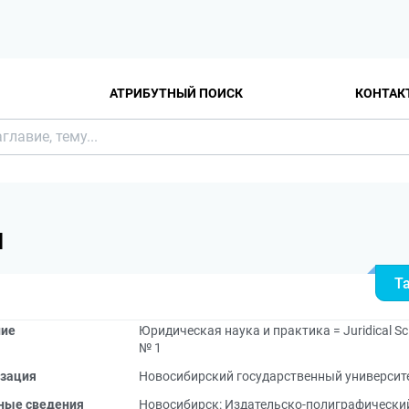
АТРИБУТНЫЙ ПОИСК
КОНТАК
Я
Т
ние
Юридическая наука и практика = Juridical Sci
№ 1
зация
Новосибирский государственный университ
ные сведения
Новосибирск: Издательско-полиграфический 