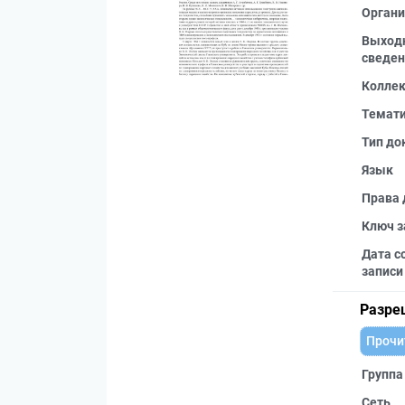
Органи
Выход
сведен
Колле
Темат
Тип до
Язык
Права 
Ключ з
Дата с
записи
Разре
Прочи
Группа
Сеть