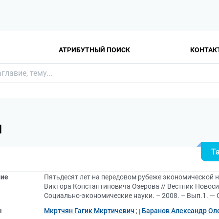
АТРИБУТНЫЙ ПОИСК
КОНТАК
Я
Т
ние
Пятьдесят лет на передовом рубеже экономической 
Виктора Константиновича Озерова // Вестник Новоси
Социально-экономические науки. – 2008. – Вып.1. — С
ы
Мкртчян Гагик Мкртичевич
;
Баранов Александр Ол