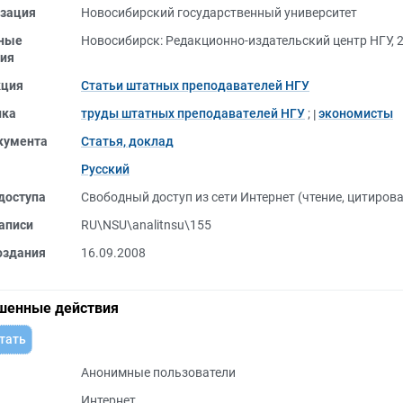
зация
Новосибирский государственный университет
ные
Новосибирск: Редакционно-издательский центр НГУ, 
ия
кция
Статьи штатных преподавателей НГУ
ика
труды штатных преподавателей НГУ
;
экономисты
кумента
Статья, доклад
Русский
доступа
Свободный доступ из сети Интернет (чтение, цитиров
аписи
RU\NSU\analitnsu\155
оздания
16.09.2008
шенные действия
тать
Анонимные пользователи
Интернет