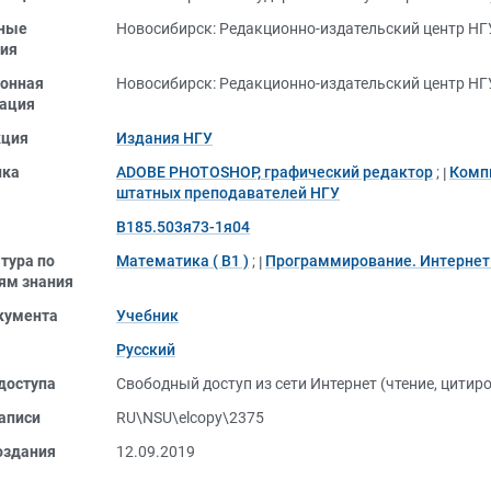
ные
Новосибирск: Редакционно-издательский центр НГУ
ия
онная
Новосибирск: Редакционно-издательский центр НГУ
ация
кция
Издания НГУ
ика
ADOBE PHOTOSHOP, графический редактор
;
Комп
штатных преподавателей НГУ
В185.503я73-1я04
тура по
Математика ( В1 )
;
Программирование. Интернет
ям знания
кумента
Учебник
Русский
доступа
Свободный доступ из сети Интернет (чтение, цитир
аписи
RU\NSU\elcopy\2375
оздания
12.09.2019