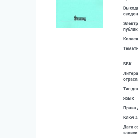
Выход
сведен
Электр
публик
Колле
Темат
ББК
Литера
отрасл
Тип до
Язык
Права 
Ключ з
Дата с
записи