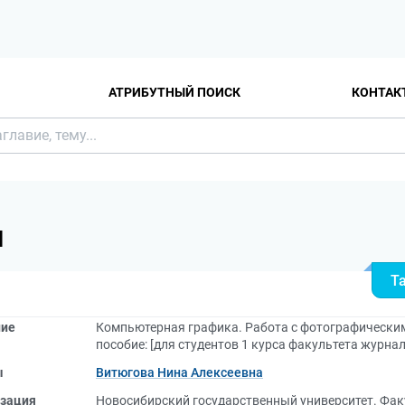
АТРИБУТНЫЙ ПОИСК
КОНТАК
Я
Т
ние
Компьютерная графика. Работа с фотографически
пособие: [для студентов 1 курса факультета журна
ы
Витюгова Нина Алексеевна
зация
Новосибирский государственный университет. Фак