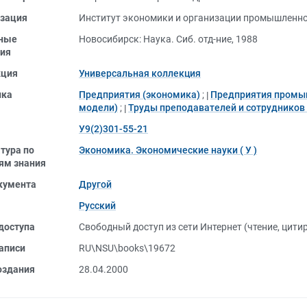
зация
Институт экономики и организации промышленно
ные
Новосибирск: Наука. Сиб. отд-ние, 1988
ия
кция
Универсальная коллекция
ика
Предприятия (экономика)
;
Предприятия пром
модели)
;
Труды преподавателей и сотрудников
У9(2)301-55-21
тура по
Экономика. Экономические науки ( У )
ям знания
кумента
Другой
Русский
доступа
Свободный доступ из сети Интернет (чтение, цити
аписи
RU\NSU\books\19672
оздания
28.04.2000