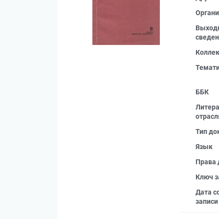
Органи
Выход
сведен
Колле
Темат
ББК
Литера
отрасл
Тип до
Язык
Права 
Ключ з
Дата с
записи