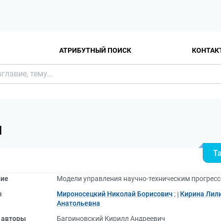
АТРИБУТНЫЙ ПОИСК
КОНТАК
Я
Т
ние
Модели управления научно-техническим прогресс
ы
Мироносецкий Николай Борисович
;
Кирина Лил
Анатольевна
 авторы
Багриновский Кирилл Андреевич