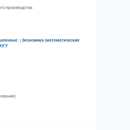
го производства
ышленные
;
Экономика (математические
 НГУ
рование)