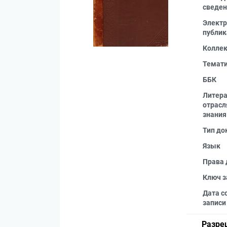
сведен
Электр
публик
Колле
Темат
ББК
Литера
отрас
знания
Тип до
Язык
Права 
Ключ з
Дата с
записи
Разре