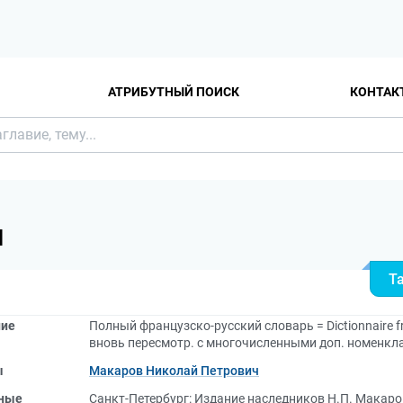
АТРИБУТНЫЙ ПОИСК
КОНТАК
Я
Т
ние
Полный французско-русский словарь = Dictionnaire franc
вновь пересмотр. с многочисленными доп. номенкл
ы
Макаров Николай Петрович
ные
Санкт-Петербург: Издание наследников Н.П. Макаро