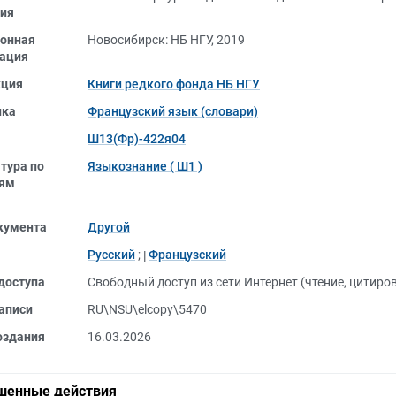
ия
онная
Новосибирск: НБ НГУ, 2019
ация
кция
Книги редкого фонда НБ НГУ
ика
Французский язык (словари)
Ш13(Фр)-422я04
тура по
Языкознание ( Ш1 )
лям
кумента
Другой
Русский
;
Французский
доступа
Свободный доступ из сети Интернет (чтение, цитиро
аписи
RU\NSU\elcopy\5470
оздания
16.03.2026
шенные действия