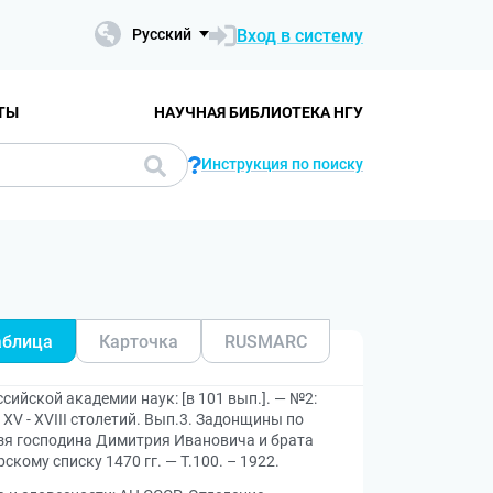
Вход в систему
Русский
ТЫ
НАУЧНАЯ БИБЛИОТЕКА НГУ
Инструкция по поиску
аблица
Карточка
RUSMARC
сийской академии наук: [в 101 вып.]. — №2:
XV - XVIII столетий. Вып.3. Задонщины по
язя господина Димитрия Ивановича и брата
кому списку 1470 гг. — Т.100. – 1922.