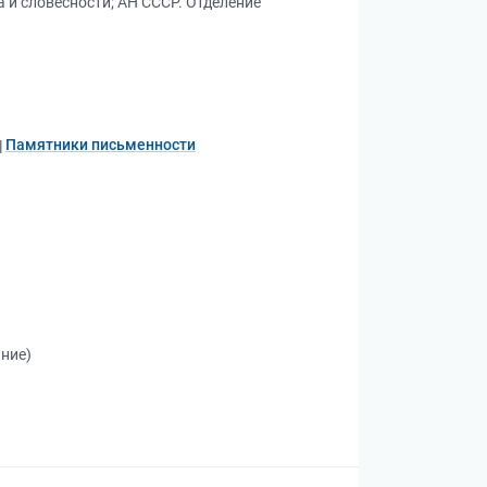
а и словесности
;
АН СССР. Отделение
Памятники письменности
ание)