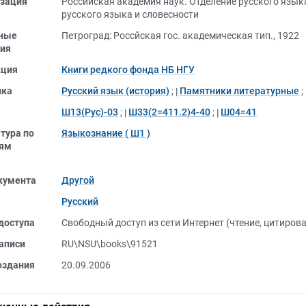
зация
Российская академия наук. Отделение русского язык
русского языка и словесности
ные
Петроград: Россйская гос. академическая тип., 1922
ия
кция
Книги редкого фонда НБ НГУ
ика
Русский язык (история)
;
Памятники литературные
;
Ш13(Рус)-03
;
Ш33(2=411.2)4-40
;
Ш04=41
тура по
Языкознание ( Ш1 )
лям
кумента
Другой
Русский
доступа
Свободный доступ из сети Интернет (чтение, цитиров
аписи
RU\NSU\books\91521
оздания
20.09.2006