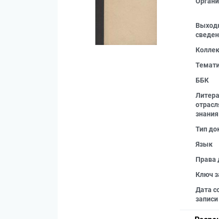
Органи
Выход
сведен
Колле
Темат
ББК
Литера
отрас
знания
Тип до
Язык
Права 
Ключ з
Дата с
записи