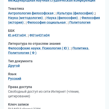
Международная научная студенческая конференция
Тематика
Антропология философская
;
Культура (философия)
;
Наука (методология)
;
Наука (философия)
;
Философия
(история)
;
Философия социальная
;
Политология
ББК
Ю.я431я04
;
Ф01я431я04
Литература по отраслям знания
Философские науки. Психология ( Ю )
;
Политика.
Политология ( Ф )
Тип документа
Другой
Язык
Русский
Права доступа
Свободный доступ из сети Интернет (чтение,
цитирование)
Ключ записи