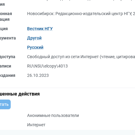
ия
онная
Новосибирск: Редакционно-издательский центр НГУ, 
ация
кция
Вестник НГУ
кумента
Другой
Русский
доступа
Свободный доступ из сети Интернет (чтение, цитиров
аписи
RU\NSU\elcopy\4013
оздания
26.10.2023
шенные действия
тать
Анонимные пользователи
Интернет