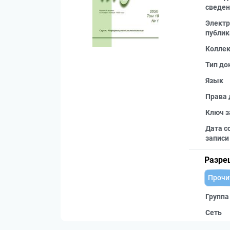
сведен
Электр
публик
Колле
Тип до
Язык
Права 
Ключ з
Дата с
записи
Разре
Прочи
Группа
Сеть