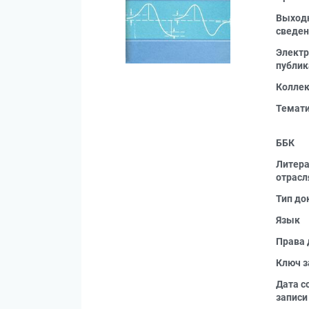
Выход
сведен
Электр
публик
Колле
Темат
ББК
Литера
отрасл
Тип до
Язык
Права 
Ключ з
Дата с
записи