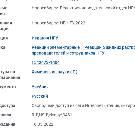
ные
Новосибирск: Редакционно-издательский отдел НГУ
ия
онная
Новосибирск: НБ НГУ, 2022
ация
кция
Издания НГУ
ика
Реакции элементарные
;
Реакции в жидких раств
преподавателей и сотрудников НГУ
Г542я73-1я04
тура по
Химические науки ( Г )
ям знания
кумента
Учебник
Русский
доступа
Свободный доступ из сети Интернет (чтение, цитир
аписи
RU\NSU\elcopy\3481
оздания
16.03.2022