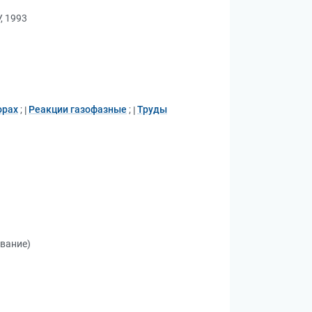
, 1993
орах
;
Реакции газофазные
;
Труды
ование)