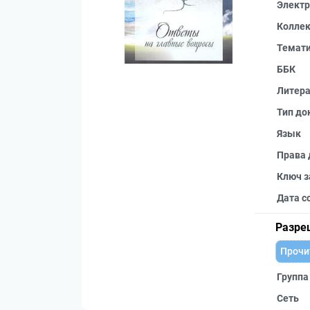
Электр
Колле
Темат
ББК
Литера
Тип до
Язык
Права 
Ключ з
Дата с
Разре
Прочи
Группа
Сеть