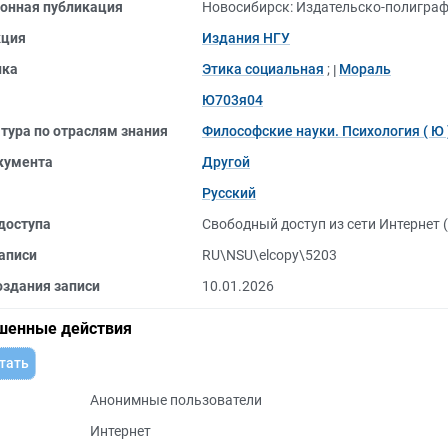
онная публикация
Новосибирск: Издательско-полиграф
кция
Издания НГУ
ика
Этика социальная
;
Мораль
Ю703я04
тура по отраслям знания
Философские науки. Психология ( Ю 
кумента
Другой
Русский
доступа
Свободный доступ из сети Интернет 
аписи
RU\NSU\elcopy\5203
оздания записи
10.01.2026
шенные действия
тать
Анонимные пользователи
Интернет