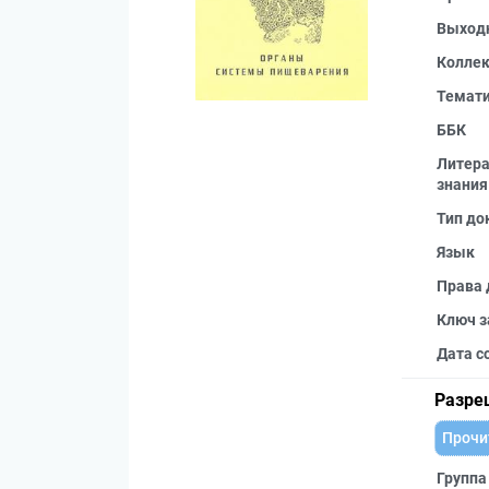
Выход
Колле
Темат
ББК
Литера
знания
Тип до
Язык
Права 
Ключ з
Дата с
Разре
Прочи
Группа