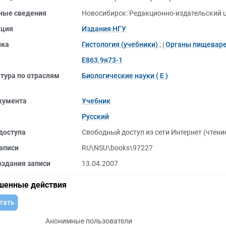
ные сведения
Новосибирск: Редакционно-издательский ц
кция
Издания НГУ
ика
Гистология (учебники)
;
Органы пищевар
Е863.9я73-1
тура по отраслям
Биологические науки ( Е )
кумента
Учебник
Русский
доступа
Свободный доступ из сети Интернет (чтени
аписи
RU\NSU\books\97227
оздания записи
13.04.2007
шенные действия
тать
Анонимные пользователи