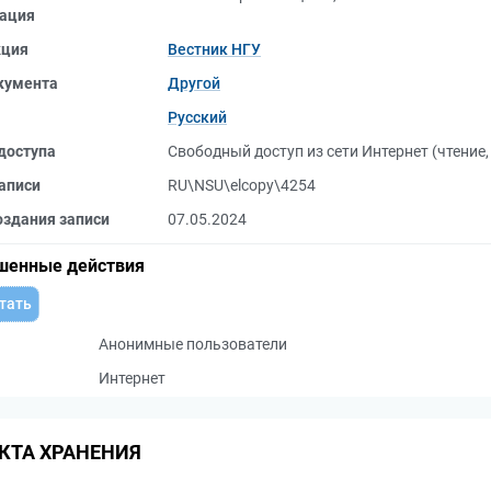
ация
кция
Вестник НГУ
кумента
Другой
Русский
доступа
Свободный доступ из сети Интернет (чтение
аписи
RU\NSU\elcopy\4254
оздания записи
07.05.2024
шенные действия
тать
Анонимные пользователи
Интернет
КТА ХРАНЕНИЯ