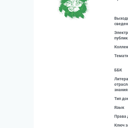
Выход
сведен
Электр
публик
Колле
Темат
ББК
Литера
отрас
знания
Тип до
Язык
Права 
Ключ з