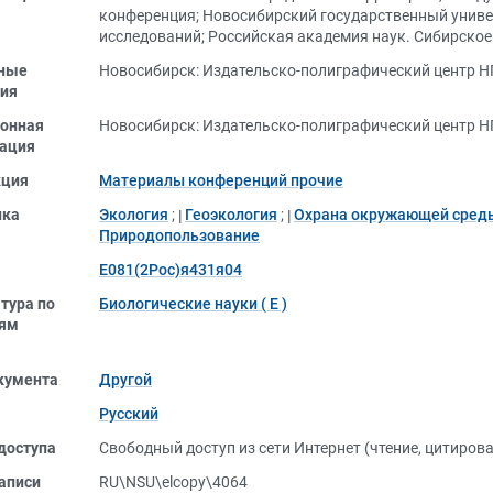
конференция
;
Новосибирский государственный униве
исследований
;
Российская академия наук. Сибирское
ные
Новосибирск: Издательско-полиграфический центр НГ
ия
онная
Новосибирск: Издательско-полиграфический центр НГ
ация
кция
Материалы конференций прочие
ика
Экология
;
Геоэкология
;
Охрана окружающей сред
Природопользование
Е081(2Рос)я431я04
тура по
Биологические науки ( Е )
лям
кумента
Другой
Русский
доступа
Свободный доступ из сети Интернет (чтение, цитиров
аписи
RU\NSU\elcopy\4064