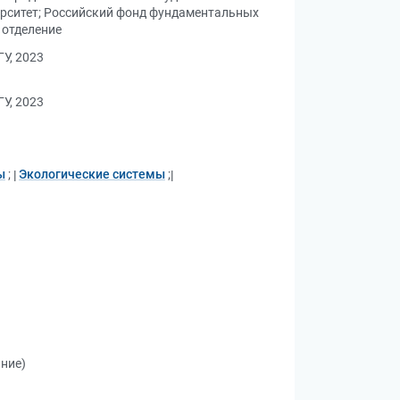
рситет
;
Российский фонд фундаментальных
 отделение
У, 2023
У, 2023
ы
;
Экологические системы
;
ание)