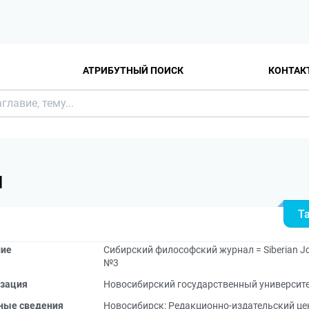
АТРИБУТНЫЙ ПОИСК
КОНТАК
Я
Т
ние
Сибирский философский журнал = Siberian Jou
№3
зация
Новосибирский государственный университ
ные сведения
Новосибирск: Редакционно-издательский цен