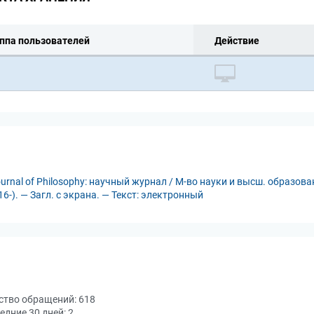
ппа пользователей
Действие
rnal of Philosophy: научный журнал / М-во науки и высш. образован
-). — Загл. с экрана. — Текст: электронный
ство обращений:
618
едние 30 дней:
2