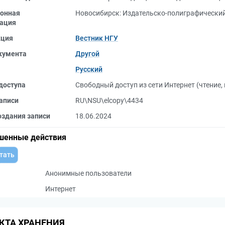
онная
Новосибирск: Издательско-полиграфический 
ация
кция
Вестник НГУ
кумента
Другой
Русский
доступа
Свободный доступ из сети Интернет (чтение,
аписи
RU\NSU\elcopy\4434
оздания записи
18.06.2024
шенные действия
тать
Анонимные пользователи
Интернет
КТА ХРАНЕНИЯ