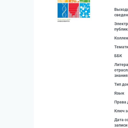
Выход
сведен
Электр
публик
Колле
Темат
ББК
Литера
отрас
знания
Тип до
Язык
Права 
Ключ з
Дата с
записи