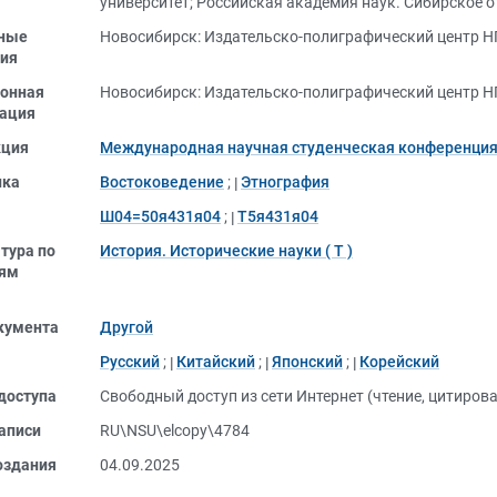
университет
;
Российская академия наук. Сибирское о
ные
Новосибирск: Издательско-полиграфический центр НГ
ия
онная
Новосибирск: Издательско-полиграфический центр НГ
ация
кция
Международная научная студенческая конференци
ика
Востоковедение
;
Этнография
Ш04=50я431я04
;
Т5я431я04
тура по
История. Исторические науки ( Т )
лям
кумента
Другой
Русский
;
Китайский
;
Японский
;
Корейский
доступа
Свободный доступ из сети Интернет (чтение, цитиров
аписи
RU\NSU\elcopy\4784
оздания
04.09.2025