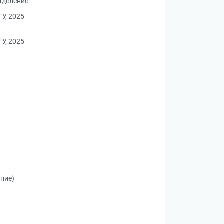
тделение
У, 2025
У, 2025
я
ание)