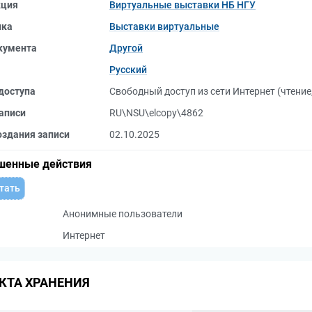
кция
Виртуальные выставки НБ НГУ
ика
Выставки виртуальные
кумента
Другой
Русский
доступа
Свободный доступ из сети Интернет (чтение
аписи
RU\NSU\elcopy\4862
оздания записи
02.10.2025
шенные действия
тать
Анонимные пользователи
Интернет
КТА ХРАНЕНИЯ