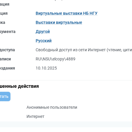
ация
кция
Виртуальные выставки НБ НГУ
ика
Выставки виртуальные
кумента
Другой
Русский
доступа
Свободный доступ из сети Интернет (чтение, цит
аписи
RU\NSU\elcopy\4889
оздания
10.10.2025
шенные действия
тать
Анонимные пользователи
Интернет