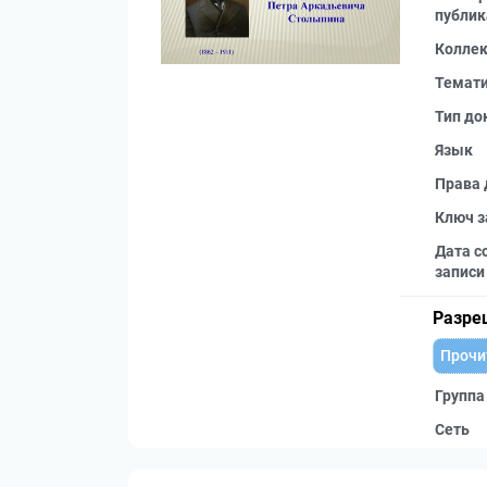
публик
Колле
Темат
Тип до
Язык
Права 
Ключ з
Дата с
записи
Разре
Прочи
Группа
Сеть