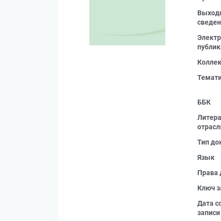
Выход
сведен
Электр
публик
Колле
Темат
ББК
Литера
отрасл
Тип до
Язык
Права 
Ключ з
Дата с
записи