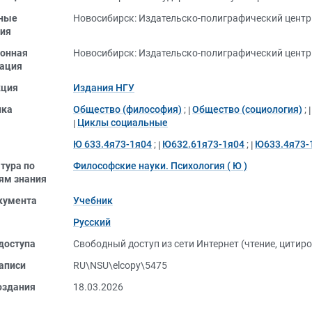
ные
Новосибирск: Издательско-полиграфический центр 
ия
онная
Новосибирск: Издательско-полиграфический центр 
ация
кция
Издания НГУ
ика
Общество (философия)
;
Общество (социология)
;
Циклы социальные
Ю 633.4я73-1я04
;
Ю632.61я73-1я04
;
Ю633.4я73-
тура по
Философские науки. Психология ( Ю )
ям знания
кумента
Учебник
Русский
доступа
Свободный доступ из сети Интернет (чтение, цитир
аписи
RU\NSU\elcopy\5475
оздания
18.03.2026