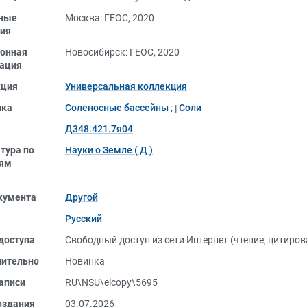
ные
Москва: ГЕОС, 2020
ия
онная
Новосибирск: ГЕОС, 2020
ация
кция
Универсальная коллекция
ика
Соленосные бассейны
;
Соли
Д348.421.7я04
тура по
Науки о Земле ( Д )
лям
кумента
Другой
Русский
доступа
Свободный доступ из сети Интернет (чтение, цитиров
нительно
Новинка
аписи
RU\NSU\elcopy\5695
оздания
03.07.2026