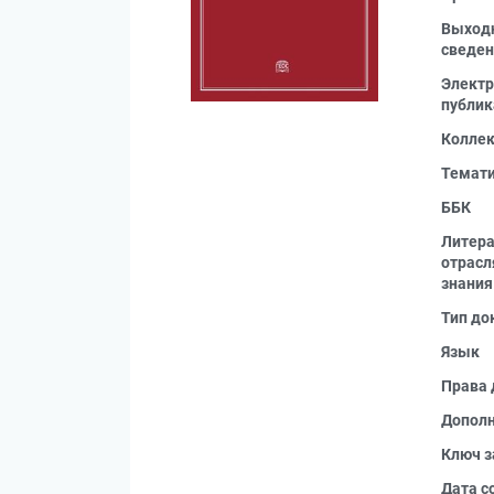
Выход
сведен
Электр
публик
Колле
Темат
ББК
Литера
отрас
знания
Тип до
Язык
Права 
Допол
Ключ з
Дата с