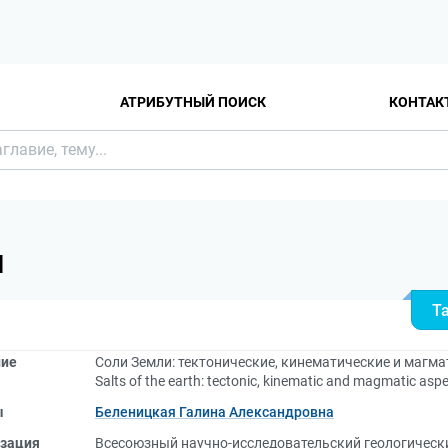
АТРИБУТНЫЙ ПОИСК
КОНТАК
Я
Т
ние
Соли Земли: тектонические, кинематические и магма
Salts of the earth: tectonic, kinematic and magmatic aspe
ы
Беленицкая Галина Александровна
зация
Всесоюзный научно-исследовательский геологическ