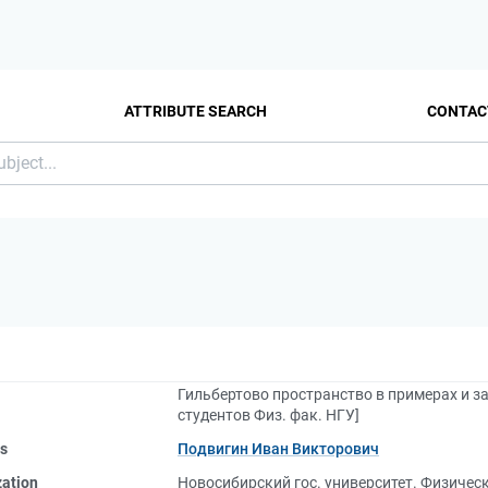
ATTRIBUTE SEARCH
CONTAC
Гильбертово пространство в примерах и за
студентов Физ. фак. НГУ]
rs
Подвигин Иван Викторович
zation
Новосибирский гос. университет. Физичес