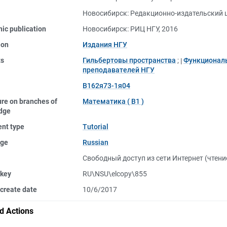
Новосибирск: Редакционно-издательский ц
nic publication
Новосибирск: РИЦ НГУ, 2016
ion
Издания НГУ
ts
Гильбертовы пространства
;
Функциональ
преподавателей НГУ
В162я73-1я04
ure on branches of
Математика ( В1 )
dge
nt type
Tutorial
ge
Russian
Свободный доступ из сети Интернет (чтени
 key
RU\NSU\elcopy\855
create date
10/6/2017
d Actions