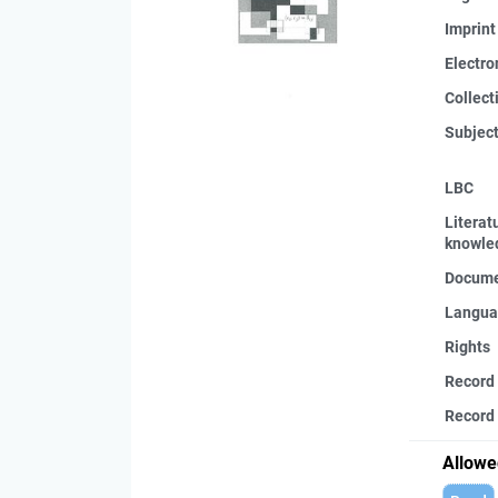
Imprint
Electro
Collect
Subjec
LBC
Literat
knowle
Docume
Langua
Rights
Record
Record 
Allowe