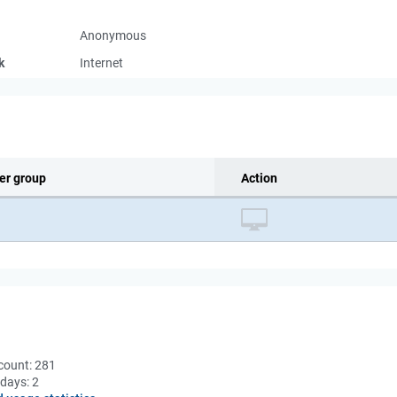
Anonymous
k
Internet
er group
Action
count:
281
 days:
2