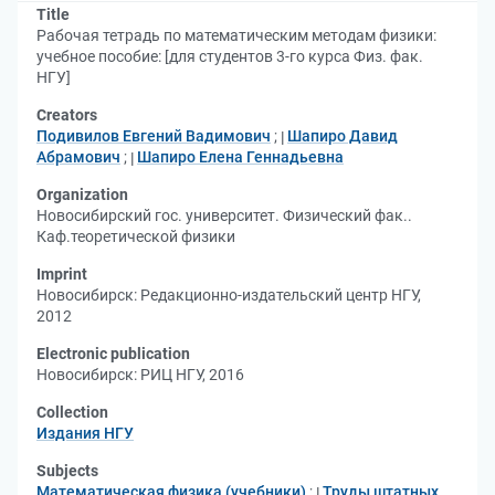
Title
Рабочая тетрадь по математическим методам физики:
учебное пособие: [для студентов 3-го курса Физ. фак.
НГУ]
Creators
Подивилов Евгений Вадимович
;
Шапиро Давид
Абрамович
;
Шапиро Елена Геннадьевна
Organization
Новосибирский гос. университет. Физический фак..
Каф.теоретической физики
Imprint
Новосибирск: Редакционно-издательский центр НГУ,
2012
Electronic publication
Новосибирск: РИЦ НГУ, 2016
Collection
Издания НГУ
Subjects
Математическая физика (учебники)
;
Труды штатных