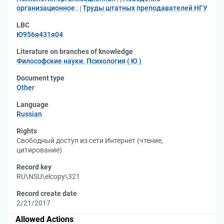
организационное
;
Труды штатных преподавателей НГУ
LBC
Ю956я431я04
Literature on branches of knowledge
Философские науки. Психология ( Ю )
Document type
Other
Language
Russian
Rights
Свободный доступ из сети Интернет (чтение,
цитирование)
Record key
RU\NSU\elcopy\321
Record create date
2/21/2017
Allowed Actions