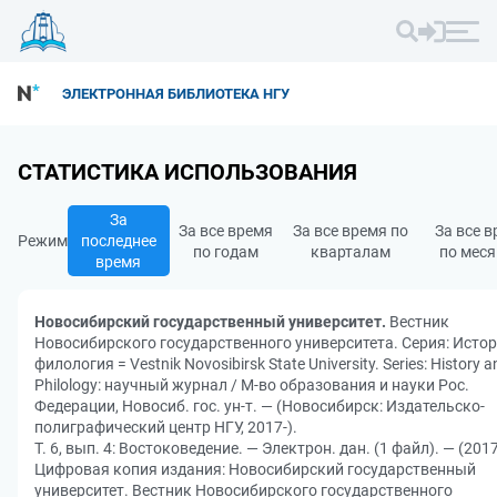
ЭЛЕКТРОННАЯ БИБЛИОТЕКА НГУ
СТАТИСТИКА ИСПОЛЬЗОВАНИЯ
За
За все время
За все время по
За все 
Режим
последнее
по годам
кварталам
по мес
время
Новосибирский государственный университет.
Вестник
Новосибирского государственного университета. Серия: Истор
филология = Vestnik Novosibirsk State University. Series: History a
Philology: научный журнал / М-во образования и науки Рос.
Федерации, Новосиб. гос. ун-т. — (Новосибирск: Издательско-
полиграфический центр НГУ, 2017-).
Т. 6, вып. 4: Востоковедение. — Электрон. дан. (1 файл). — (2017
Цифровая копия издания: Новосибирский государственный
университет. Вестник Новосибирского государственного