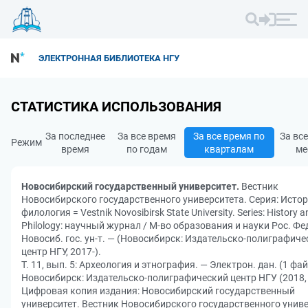
ЭЛЕКТРОННАЯ БИБЛИОТЕКА НГУ
СТАТИСТИКА ИСПОЛЬЗОВАНИЯ
За последнее
За все время
За все время по
За вс
Режим
время
по годам
кварталам
ме
Новосибирский государственный университет.
Вестник
Новосибирского государственного университета. Серия: Истор
филология = Vestnik Novosibirsk State University. Series: History a
Philology: научный журнал / М-во образования и науки Рос. Фе
Новосиб. гос. ун-т. — (Новосибирск: Издательско-полиграфиче
центр НГУ, 2017-).
Т. 11, вып. 5: Археология и этнография. — Электрон. дан. (1 фай
Новосибирск: Издательско-полиграфический центр НГУ (2018, 
Цифровая копия издания: Новосибирский государственный
университет. Вестник Новосибирского государственного униве