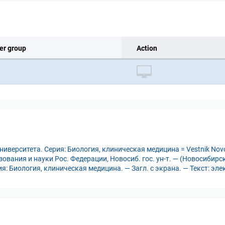
er group
Action
ерситета. Серия: Биология, клиническая медицина = Vestnik Novosibir
разования и науки Рос. Федерации, Новосиб. гос. ун-т. — (Новосибир
рия: Биология, клиническая медицина. — Загл. с экрана. — Текст: эл