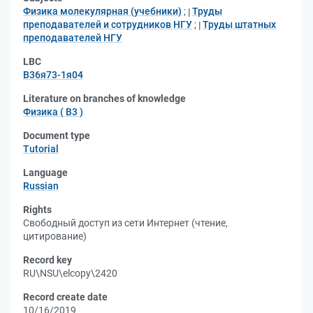
Физика молекулярная (учебники)
;
Труды
преподавателей и сотрудников НГУ
;
Труды штатных
преподавателей НГУ
LBC
В36я73-1я04
Literature on branches of knowledge
Физика ( В3 )
Document type
Tutorial
Language
Russian
Rights
Свободный доступ из сети Интернет (чтение,
цитирование)
Record key
RU\NSU\elcopy\2420
Record create date
10/16/2019