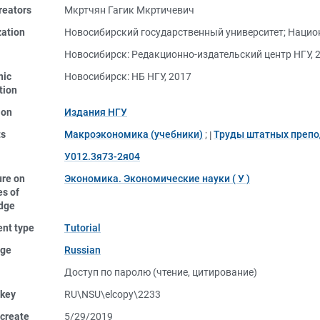
reators
Мкртчян Гагик Мкртичевич
zation
Новосибирский государственный университет
;
Нацио
Новосибирск: Редакционно-издательский центр НГУ, 
nic
Новосибирск: НБ НГУ, 2017
tion
ion
Издания НГУ
ts
Макроэкономика (учебники)
;
Труды штатных препо
У012.3я73-2я04
ure on
Экономика. Экономические науки ( У )
s of
dge
nt type
Tutorial
ge
Russian
Доступ по паролю (чтение, цитирование)
 key
RU\NSU\elcopy\2233
create
5/29/2019