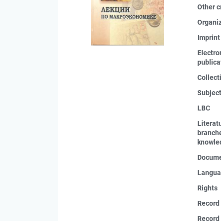
Other c
Organi
Imprint
Electro
publica
Collect
Subjec
LBC
Literat
branche
knowle
Docume
Langua
Rights
Record
Record 