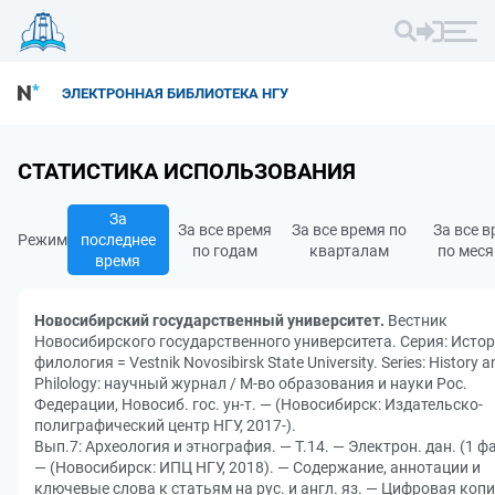
ЭЛЕКТРОННАЯ БИБЛИОТЕКА НГУ
СТАТИСТИКА ИСПОЛЬЗОВАНИЯ
За
За все время
За все время по
За все 
Режим
последнее
по годам
кварталам
по мес
время
Новосибирский государственный университет.
Вестник
Новосибирского государственного университета. Серия: Истор
филология = Vestnik Novosibirsk State University. Series: History a
Philology: научный журнал / М-во образования и науки Рос.
Федерации, Новосиб. гос. ун-т. — (Новосибирск: Издательско-
полиграфический центр НГУ, 2017-).
Вып.7: Археология и этнография. — Т.14. — Электрон. дан. (1 ф
— (Новосибирск: ИПЦ НГУ, 2018). — Содержание, аннотации и
ключевые слова к статьям на рус. и англ. яз. — Цифровая коп