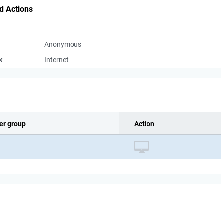
d Actions
Anonymous
k
Internet
er group
Action