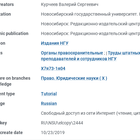
reators
Курчеев Валерий Сергеевич
zation
Новосибирский государственный университет.
Новосибирск: Редакционно-издательский центр
nic publication
Новосибирск: Редакционно-издательский центр
ion
Издания НГУ
ts
Органы правоохранительные
;
Труды штатных
преподавателей и сотрудников НГУ
Х7я73-1я04
ure on branches
Право. Юридические науки ( Х )
wledge
nt type
Tutorial
ge
Russian
Свободный доступ из сети Интернет (чтение, ци
 key
RU\NSU\elcopy\2444
create date
10/23/2019