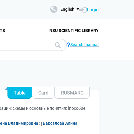
Login
English
TS
NSU SCIENTIFIC LIBRARY
Search manual
Table
Card
RUSMARC
ции: схемы и основные понятия: [пособие
ена Владимировна
;
Баксалова Алина