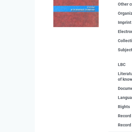
Other c
Organi
Imprint
Electro
Collect
Subjec
LBC
Literat
of kno
Docume
Langua
Rights
Record
Record 