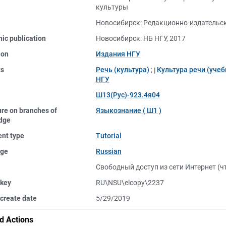
культуры
Новосибирск: Редакционно-издательск
nic publication
Новосибирск: НБ НГУ, 2017
ion
Издания НГУ
ts
Речь (культура)
;
Культура речи (учеб
НГУ
Ш13(Рус)-923.4я04
ure on branches of
Языкознание ( Ш1 )
dge
nt type
Tutorial
ge
Russian
Свободный доступ из сети Интернет (ч
 key
RU\NSU\elcopy\2237
create date
5/29/2019
d Actions