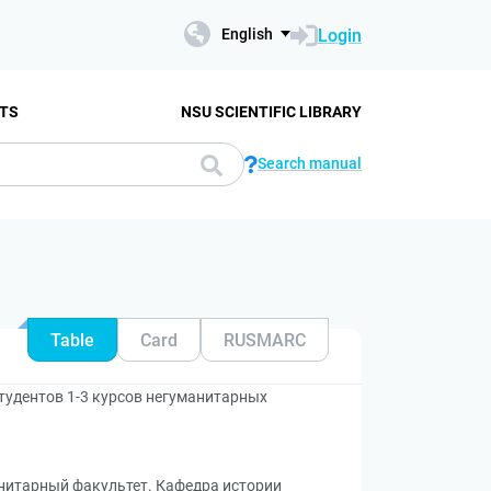
Login
English
TS
NSU SCIENTIFIC LIBRARY
Search manual
Table
Card
RUSMARC
студентов 1-3 курсов негуманитарных
анитарный факультет. Кафедра истории