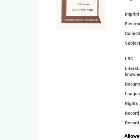
Imprint
Electro
Collect
Subjec
LBC
Literat
knowle
Docume
Langua
Rights
Record
Record 
Allowe