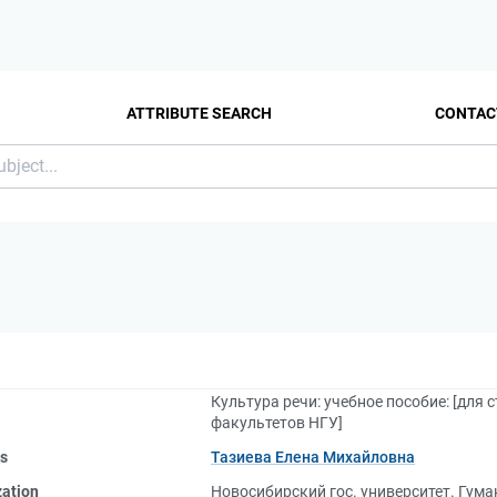
ATTRIBUTE SEARCH
CONTAC
Культура речи: учебное пособие: [для 
факультетов НГУ]
rs
Тазиева Елена Михайловна
zation
Новосибирский гос. университет. Гум