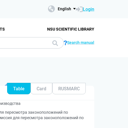
Login
English
TS
NSU SCIENTIFIC LIBRARY
Search manual
Table
Card
RUSMARC
оизводства
для пересмотра законоположений по
миссия для пересмотра законоположений по