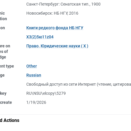
Санкт-Петербург: Сенатская тип., 1900
nic
Новосибирск: НБ НГУ, 2016
tion
ion
Книги редкого фонда НБ НГУ
Х3(2)5ю11z04
ure on
Право. Юридические науки ( Х )
s of
dge
nt type
Other
ge
Russian
Свободный доступ из сети Интернет (чтение, цитиров
 key
RU\NSU\elcopy\5279
create
1/19/2026
d Actions