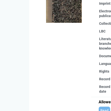
Imprint
Electro
publica
Collect
LBC
Literat
branche
knowle
Docume
Langua
Rights
Record
Record 
date
Allowe
Read