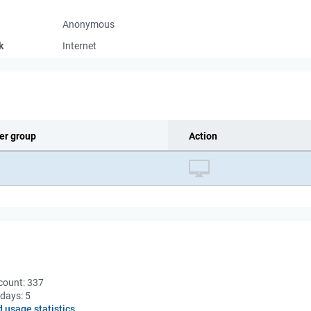
Anonymous
k
Internet
er group
Action
count:
337
 days:
5
d usage statistics