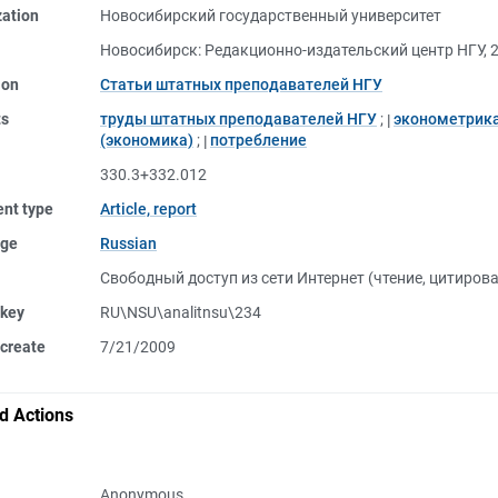
zation
Новосибирский государственный университет
Новосибирск: Редакционно-издательский центр НГУ, 
ion
Статьи штатных преподавателей НГУ
ts
труды штатных преподавателей НГУ
;
эконометрик
(экономика)
;
потребление
330.3+332.012
nt type
Article, report
ge
Russian
Свободный доступ из сети Интернет (чтение, цитиров
 key
RU\NSU\analitnsu\234
create
7/21/2009
d Actions
Anonymous