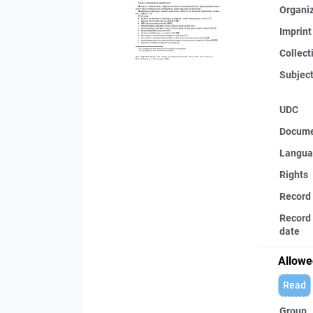
Organi
Imprint
Collect
Subjec
UDC
Docume
Langua
Rights
Record
Record 
date
Allowe
Read
Group