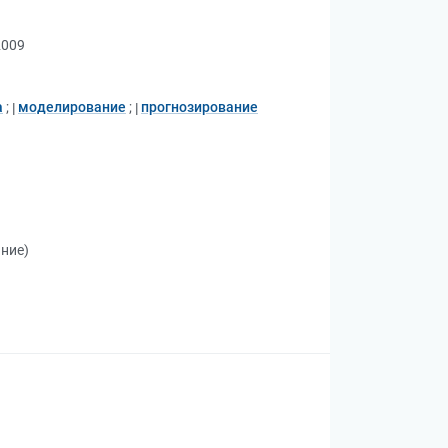
2009
а
;
моделирование
;
прогнозирование
ание)